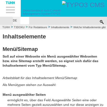
Hauptnavigation
Unternavigation
Inhalt
Suche
Dokumentation zum
Content-
Management-System
TYPO3
DE
>
>
>
>
TUHH
T3DOKU
Für Redakteure
Inhaltselemente
Welche Inhaltselemente gibt
>
es?
Menü/Sitemap
Inhaltselemente
Menü/Sitemap
Soll auf einer Webseite ein Menü ausgewählter Webseiten
bzw. eine Sitemap erstellt werden, so eignet sich dafür das
Inhaltselement vom Typ Menü/Sitemap.
Arbeitsblatt für das Inhaltselement Menü/Sitemap
Als Menütypen stehen zur Auswahl:
Menü ausgewählter Seiten
ermöglicht es, über das Feld
Ausgewählte Seiten
eine oder
mehrere Seiten gezielt auszuwählen und nur diese anzeigen zu