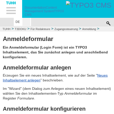
Hauptnavigation
Unternavigation
Inhalt
Suche
Documentation
Content
Management System
TYPO3
CMS
DE
>
>
>
>
>
TUHH
T3DOKU
Für Redakteure
Zugangssteuerung
Anmeldung
Anmeldeformular
Anmeldeformular
Ein Anmeldeformular (Login Form) ist ein TYPO3
Inhaltselement, das Sie zunächst anlegen und anschließend
konfigurieren.
Anmeldeformular anlegen
Erzeugen Sie ein neues Inhaltselement, wie auf der Seite "
Neues
Inhaltselement anlegen
" beschrieben.
Im "Wizard" (dem Dialog zum Anlegen eines neuen Inhaltselement)
wählen Sie den Inhaltselementen-Typ
Anmeldeformular
im
Register
Formulare
.
Anmeldeformular konfigurieren