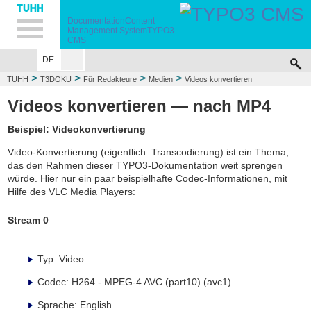
Hauptnavigation
Unternavigation
Inhalt
Suche
Documentation
Content
Management System
TYPO3
CMS
DE
>
>
>
>
TUHH
T3DOKU
Für Redakteure
Medien
Videos konvertieren
Videos konvertieren — nach MP4
Beispiel: Videokonvertierung
Video-Konvertierung (eigentlich: Transcodierung) ist ein Thema,
das den Rahmen dieser TYPO3-Dokumentation weit sprengen
würde. Hier nur ein paar beispielhafte Codec-Informationen, mit
Hilfe des VLC Media Players:
Stream 0
Typ: Video
Codec: H264 - MPEG-4 AVC (part10) (avc1)
Sprache: English