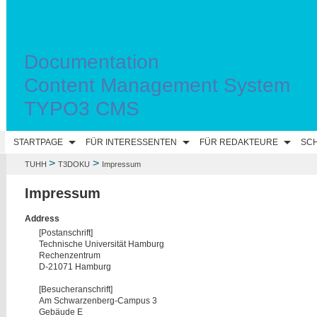
Documentation
Content Management System
TYPO3 CMS
STARTPAGE
FÜR INTERESSENTEN
FÜR REDAKTEURE
SC
>
>
TUHH
T3DOKU
Impressum
Impressum
Address
[Postanschrift]
Technische Universität Hamburg
Rechenzentrum
D-21071 Hamburg
[Besucheranschrift]
Am Schwarzenberg-Campus 3
Gebäude E