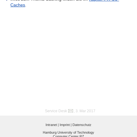
Caches
.
Service Desk
, 3. Mar 2017
Intranet |
Imprint |
Datenschutz
Hamburg University of Technology
Computer Center RZ