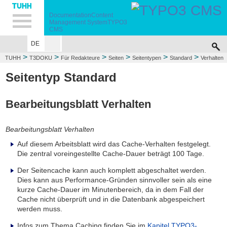
Hauptnavigation
Unternavigation
Inhalt
Suche
Documentation
Content
Management System
TYPO3
CMS
DE
>
>
>
>
>
>
TUHH
T3DOKU
Für Redakteure
Seiten
Seitentypen
Standard
Verhalten
(Behaviour)
Seitentyp Standard
Bearbeitungsblatt Verhalten
Bearbeitungsblatt Verhalten
Auf diesem Arbeitsblatt wird das Cache-Verhalten festgelegt.
Die zentral voreingestellte Cache-Dauer beträgt 100 Tage.
Der Seitencache kann auch komplett abgeschaltet werden.
Dies kann aus Performance-Gründen sinnvoller sein als eine
kurze Cache-Dauer im Minutenbereich, da in dem Fall der
Cache nicht überprüft und in die Datenbank abgespeichert
werden muss.
Infos zum Thema Caching finden Sie im
Kapitel TYPO3-