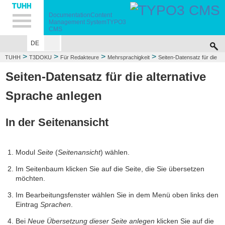
Hauptnavigation
Unternavigation
Inhalt
Suche
Documentation
Content
Management System
TYPO3
CMS
DE
>
>
>
>
TUHH
T3DOKU
Für Redakteure
Mehrsprachigkeit
Seiten-Datensatz für die
>
alternative Sprache
Seitenansicht
Seiten-Datensatz für die alternative
Sprache anlegen
In der Seitenansicht
Modul
Seite
(
Seitenansicht
) wählen.
Im Seitenbaum klicken Sie auf die Seite, die Sie übersetzen
möchten.
Im Bearbeitungsfenster wählen Sie in dem Menü oben links den
Eintrag
Sprachen
.
Bei
Neue Übersetzung dieser Seite anlegen
klicken Sie auf
die