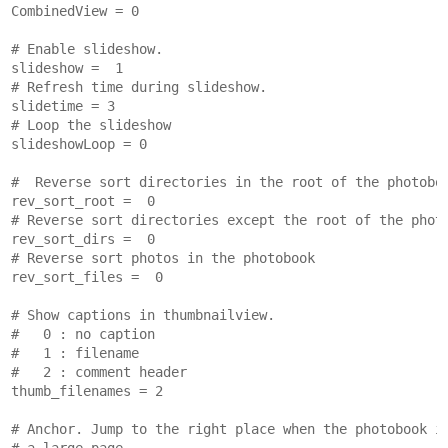
CombinedView = 0
# Enable slideshow.
slideshow =  1
# Refresh time during slideshow.
slidetime = 3
# Loop the slideshow
slideshowLoop = 0
#  Reverse sort directories in the root of the photobo
rev_sort_root =  0
# Reverse sort directories except the root of the phot
rev_sort_dirs =  0
# Reverse sort photos in the photobook
rev_sort_files =  0
# Show captions in thumbnailview.
#   0 : no caption
#   1 : filename
#   2 : comment header
thumb_filenames = 2
# Anchor. Jump to the right place when the photobook i
# a large page.