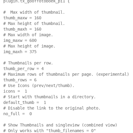
plugin.tx_gooffotoboek_pi1 { 
#  Max width of thumbnail.
thumb_maxw = 160          
# Max height of thumbnail.
thumb_maxh = 160          
# Max width of image.     
img_maxw = 600            
# Max height of image.    
img_maxh = 375
# Thumbnails per row.
thumb_per_row = 4
# Maximum rows of thumbnails per page. (experimental)
thumb_rows = 6
# Use Icons (prev/next/thumb).
icons =  1
# Start with thumbnails in a directory.
default_thumb =  1
# Disable the link to the original photo.
no_full =  0
# Show Thumbnails and singleview (combined view)
# Only works with "thumb_filenames = 0"