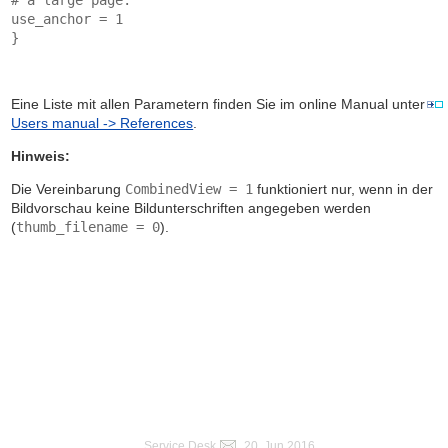
use_anchor = 1
}
Eine Liste mit allen Parametern finden Sie im online Manual unter
Users manual -> References
.
Hinweis:
Die Vereinbarung
CombinedView = 1
funktioniert nur, wenn in der
Bildvorschau keine Bildunterschriften angegeben werden
(
thumb_filename = 0
).
Service Desk
, 20. Jun 2016