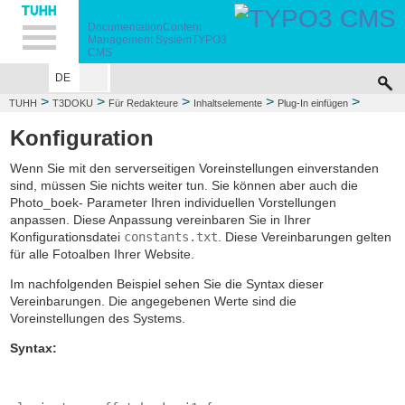
Hauptnavigation
Unternavigation
Inhalt
Suche
Documentation
Content
Management System
TYPO3
CMS
DE
>
>
>
>
>
TUHH
T3DOKU
Für Redakteure
Inhaltselemente
Plug-In einfügen
>
Fotogalerie
Konfiguration
Konfiguration
Wenn Sie mit den serverseitigen Voreinstellungen einverstanden
sind, müssen Sie nichts weiter tun. Sie können aber auch die
Photo_boek- Parameter Ihren individuellen Vorstellungen
anpassen. Diese Anpassung vereinbaren Sie in Ihrer
Konfigurationsdatei
constants.txt
. Diese Vereinbarungen gelten
für alle Fotoalben Ihrer Website.
Im nachfolgenden Beispiel sehen Sie die Syntax dieser
Vereinbarungen. Die angegebenen Werte sind die
Voreinstellungen des Systems.
Syntax: