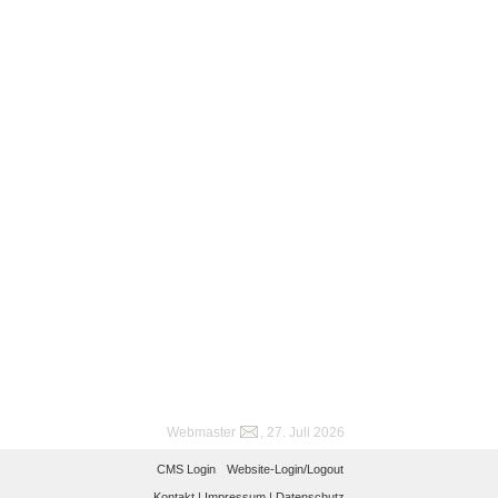
Webmaster
, 27. Juli 2026
CMS Login
Website-Login/Logout
Kontakt |
Impressum |
Datenschutz