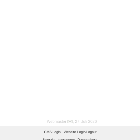
Webmaster
, 27. Juli 2026
CMS Login
Website-Login/Logout
Kontakt |
Impressum |
Datenschutz