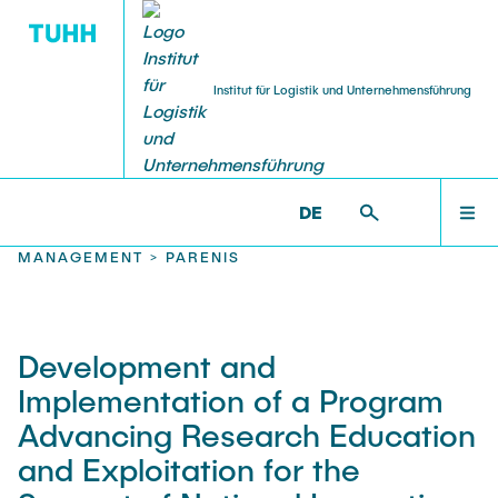
Institut für Logistik und Unternehmensführung
FORSCHUNG
INSTITUT
LEHRE
WILLKOMMEN
LOGU >
FORSCHUNG >
VERGANGENE PROJEKTE >
TECHNOLOGIE- UND PROZESSINNOVATION IN DER
DE
LOGISTIK >
LOGISTIK UND SUPPLY CHAIN
Mitarbeiter*innen
Themengebiete
Lehrveranstaltungen
INSTITUT
MANAGEMENT >
PARENIS
Ganzheitliche Transformation
Veranstaltungen
Abschlussarbeiten
Digitalisierung
FORSCHUNG
Hamburger Logistik-Kolloquium
Development and
Supply Chain Risikomanagement & Resilienz
HICL
Implementation of a Program
Nachhaltigkeit
LEHRE
Advancing Research Education
Symposium Einkauf und Logistik
Supply Chain Security
and Exploitation for the
Varianten- und Komplexitätsmanagement
Stellenausschreibungen