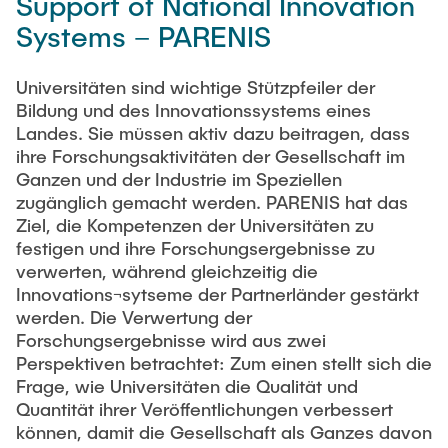
Support of National Innovation
ANFAHRT
Systems – PARENIS
Vergangene Projekte
Abgeschlossene Dissertationen
Digitalisierung & Industrie 4.0
Universitäten sind wichtige Stützpfeiler der
Supply Chain Risikomanagement
Bildung und des Innovationssystems eines
Landes. Sie müssen aktiv dazu beitragen, dass
Technologie- und Prozessinnovation in der Logistik
ihre Forschungsaktivitäten der Gesellschaft im
Supply Chain Security
Ganzen und der Industrie im Speziellen
zugänglich gemacht werden. PARENIS hat das
Varianten- und Komplexitätsmanagement
Ziel, die Kompetenzen der Universitäten zu
Angewandte Managementmethoden
festigen und ihre Forschungsergebnisse zu
verwerten, während gleichzeitig die
Innovations¬sytseme der Partnerländer gestärkt
Veröffentlichungen
werden. Die Verwertung der
Forschungsergebnisse wird aus zwei
Tools
Perspektiven betrachtet: Zum einen stellt sich die
Frage, wie Universitäten die Qualität und
think-cell
Quantität ihrer Veröffentlichungen verbessert
Tableau©
können, damit die Gesellschaft als Ganzes davon