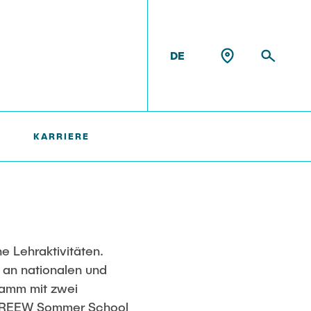
DE
KARRIERE
chte
e Lehraktivitäten.
t an nationalen und
ramm mit zwei
RECREEW Sommer School