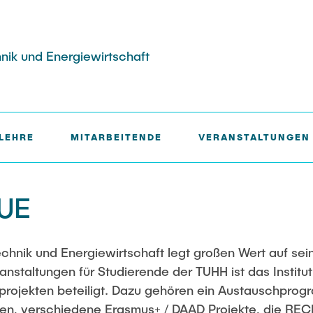
hnik und Energiewirtschaft
LEHRE
MITARBEITENDE
VERANSTALTUNGEN
gypten, Algerien und
essoren
ies: Green Hydrogen
Publikationen
IUE
agte
Studien und Forschungsberi
ie: Grüner Kohlenstoff
innen und
echnik und Energiewirtschaft legt großen Wert auf sein
en
nstaltungen für Studierende der TUHH ist das Institu
ies: Green Hydrogen
sprojekten beteiligt. Dazu gehören ein Austauschprog
äten, verschiedene Erasmus+ / DAAD Projekte, die 