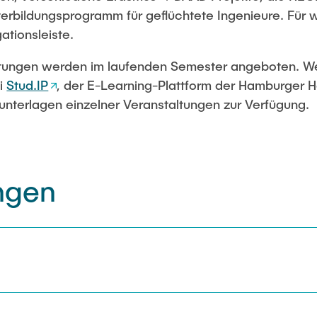
iterbildungsprogramm für geflüchtete Ingenieure. Für 
imaschutz in Hamburg
ationsleiste.
tungen werden im laufenden Semester angeboten. We
ies: Green Hydrogen
ei
Stud.IP
, der E-Learning-Plattform der Hamburger 
nterlagen einzelner Veranstaltungen zur Verfügung.
ngen