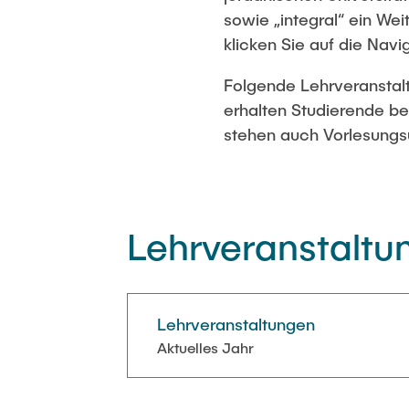
Derivatives
sowie „integral“ ein We
Webinar: Kl
klicken Sie auf die Navig
(2021)
Webinar Series: Green Hydrogen
Folgende Lehrveranstal
(2024)
Webinar Ser
erhalten Studierende b
(2021)
stehen auch Vorlesungsu
Lehrveranstaltu
Lehrveranstaltungen
Aktuelles Jahr