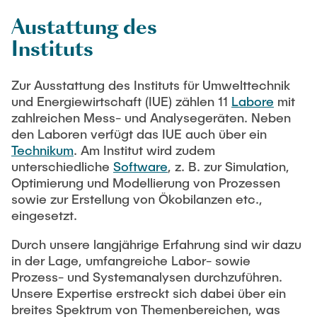
MITARBEITENDE
Software
Austattung des
Webinar Series: Green Hydrogen (2023)
Publikationen
Instituts
VERANSTALTUNGEN
Webinar-Serie: Grüner Kohlenstoff
Studien und Forschungsberichte
Zur Ausstattung des Instituts für Umwelttechnik
und Energiewirtschaft (IUE) zählen 11
Labore
mit
KARRIERE
Webinar Series: Green Hydrogen (2022)
zahlreichen Mess- und Analysegeräten. Neben
den Laboren verfügt das IUE auch über ein
Webinar: Klimaschutz in Hamburg (2021)
Technikum
. Am Institut wird zudem
unterschiedliche
Software
, z. B. zur Simulation,
Optimierung und Modellierung von Prozessen
Webinar Series: Green Hydrogen (2021)
sowie zur Erstellung von Ökobilanzen etc.,
eingesetzt.
Durch unsere langjährige Erfahrung sind wir dazu
in der Lage, umfangreiche Labor- sowie
Prozess- und Systemanalysen durchzuführen.
Unsere Expertise erstreckt sich dabei über ein
breites Spektrum von Themenbereichen, was