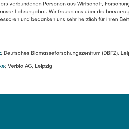
rs verbundenen Personen aus Wirtschaft, Forschung
imaschutz in Hamburg
unser Lehrangebot. Wir freuen uns über die hervor
essoren und bedanken uns sehr herzlich für ihren Beit
ies: Green Hydrogen
z
; Deutsches Biomasseforschungszentrum (DBFZ), Lei
tke
; Verbio AG, Leipzig