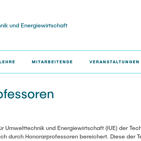
hnik und Energiewirtschaft
LEHRE
MITARBEITENDE
VERANSTALTUNGEN
gypten, Algerien und
essoren
ies: Green Hydrogen
Publikationen
ofessoren
agte
Studien und Forschungsberi
ie: Grüner Kohlenstoff
innen und
en
ies: Green Hydrogen
 für Umwelttechnik und Energiewirtschaft (IUE) der Tec
h durch Honorarprofessoren bereichert. Diese der T