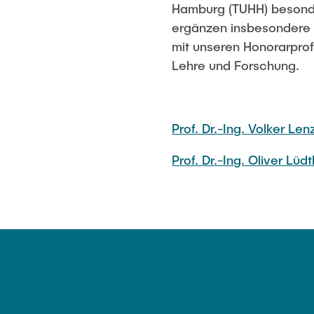
Hamburg (TUHH) besonde
Derivatives
Webinar: Kl
ergänzen insbesondere 
(2021)
mit unseren Honorarprof
Webinar Series: Green Hydrogen
Lehre und Forschung.
(2024)
Webinar Ser
(2021)
Prof. Dr.-Ing. Volker Len
Prof. Dr.-Ing. Oliver Lüd