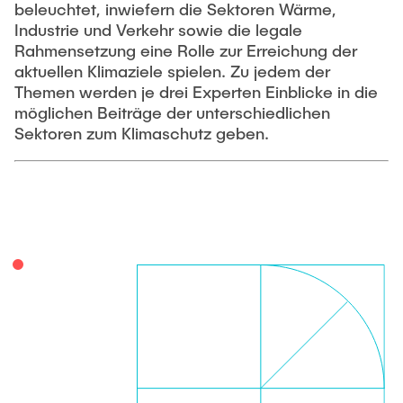
MITARBEITENDE
Software
beleuchtet, inwiefern die Sektoren Wärme,
Industrie und Verkehr sowie die legale
Webinar Series: Green Hydrogen (2023)
Rahmensetzung eine Rolle zur Erreichung der
Publikationen
VERANSTALTUNGEN
aktuellen Klimaziele spielen. Zu jedem der
Webinar-Serie: Grüner Kohlenstoff
Themen werden je drei Experten Einblicke in die
Studien und Forschungsberichte
möglichen Beiträge der unterschiedlichen
Sektoren zum Klimaschutz geben.
KARRIERE
Webinar Series: Green Hydrogen (2022)
Webinar: Klimaschutz in Hamburg (2021)
Webinar Series: Green Hydrogen (2021)