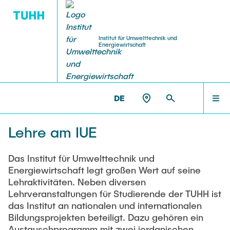
Institut für Umwelttechnik und
Energiewirtschaft
VERANSTALTUNGEN
MITARBEITENDE
FORSCHUNG
LEHRE
HOME
IUE >
LEHRE
DE
Forschungsbereiche
Klausurtermine
Ringvorlesung: Grüne Mobilität (WS 25/26)
FORSCHUNG
Honorarprofessoren
Lehre am IUE
b3 - Gruppe Bioraffinerie, Bioenergie & Bioökonomie
Abschlussarbeiten
Ringvorlesung: Strom aus erneuerbaren
Lehrbeauftragte
ZES - Gruppe Zukunftsfähige Energiesysteme
Energien (WS 24/25)
PROJEKTE
Das Institut für Umwelttechnik und
Energiewirtschaft legt großen Wert auf seine
Praktikantenamt
Ausstattung
Gastdozentinnen und Gastdozenten
Lehraktivitäten. Neben diversen
Online Lecture: Green Hydrogen Supply Chains
Lehrveranstaltungen für Studierende der TUHH ist
LEHRE
and Hydrogen Derivatives
Technikum
Downloads (TUHH-Login)
das Institut an nationalen und internationalen
Labor
Bildungsprojekten beteiligt. Dazu gehören ein
Webinar Series: Green Hydrogen (2024)
Austausch Ägypten, Algerien und Jordanien
Austauschprogramm mit zwei jordanischen