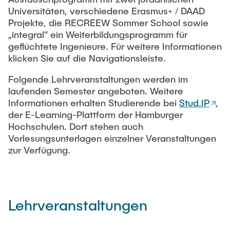
MITARBEITENDE
Software
Universitäten, verschiedene Erasmus+ / DAAD
Projekte, die RECREEW Sommer School sowie
Webinar Series: Green Hydrogen (2023)
Publikationen
„integral“ ein Weiterbildungsprogramm für
VERANSTALTUNGEN
geflüchtete Ingenieure. Für weitere Informationen
Webinar-Serie: Grüner Kohlenstoff
Studien und Forschungsberichte
klicken Sie auf die Navigationsleiste.
KARRIERE
Folgende Lehrveranstaltungen werden im
Webinar Series: Green Hydrogen (2022)
laufenden Semester angeboten. Weitere
Informationen erhalten Studierende bei
Stud.IP
,
Webinar: Klimaschutz in Hamburg (2021)
der E-Learning-Plattform der Hamburger
Hochschulen. Dort stehen auch
Webinar Series: Green Hydrogen (2021)
Vorlesungsunterlagen einzelner Veranstaltungen
zur Verfügung.
Lehrveranstaltungen