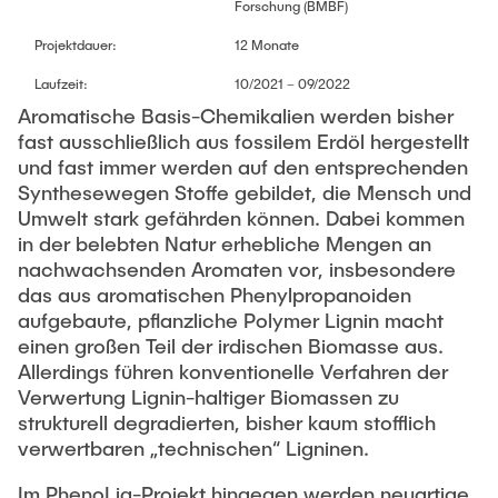
TEAM IUE
Forschung (BMBF)
Software
Projektdauer:
12 Monate
Webinar Series: Green Hydrogen (2023)
NEWS
Publications
Laufzeit:
10/2021 – 09/2022
Webinar-Serie: Grüner Kohlenstoff
Aromatische Basis-Chemikalien werden bisher
fast ausschließlich aus fossilem Erdöl hergestellt
Studies and Research Reports
und fast immer werden auf den entsprechenden
CAREER
Webinar Series: Green Hydrogen (2022)
Synthesewegen Stoffe gebildet, die Mensch und
Umwelt stark gefährden können. Dabei kommen
Webinar: Klimaschutz in Hamburg (2021)
in der belebten Natur erhebliche Mengen an
nachwachsenden Aromaten vor, insbesondere
das aus aromatischen Phenylpropanoiden
Webinar Series: Green Hydrogen (2021)
aufgebaute, pflanzliche Polymer Lignin macht
einen großen Teil der irdischen Biomasse aus.
Allerdings führen konventionelle Verfahren der
Verwertung Lignin-haltiger Biomassen zu
strukturell degradierten, bisher kaum stofflich
verwertbaren „technischen“ Ligninen.
Im PhenoLig-Projekt hingegen werden neuartige