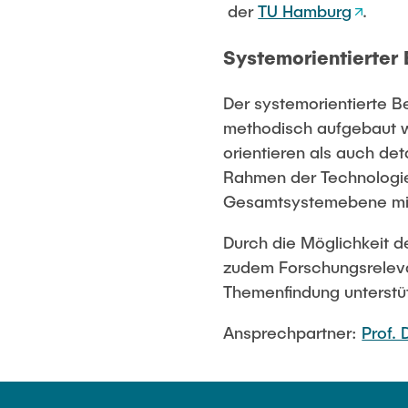
Anfahrt
Publikationen
FAQ
TU & You
der
TU Hamburg
.
Systemorientierter
Auszeichnungen
Der systemorientierte B
methodisch aufgebaut wi
orientieren als auch det
Rahmen der Technologie
Gesamtsystemebene mit 
Durch die Möglichkeit d
zudem Forschungsreleva
Themenfindung unterstüt
Ansprechpartner:
Prof. 