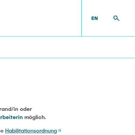
EN
orand/in oder
rbeiterin
möglich.
ie
Habilitationsordnung