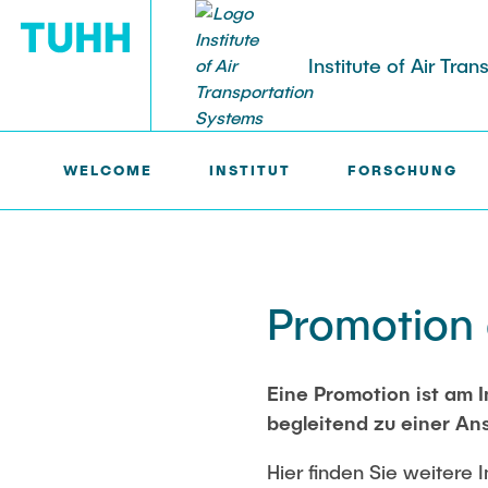
Institute of Air Tra
WELCOME
INSTITUT
FORSCHUNG
ILT >
FORSCHUNG >
PROMOTION
INSTITUT
FORSCHUNG
LEHRE
STELLENANGEBOTE
Über
Forschungsbereiche
Studium
Arbeiten am ILT
Promotion 
Team
Forschungsprojekte
Lehrveranstaltungen
Wissensch. MitarbeiterInnen
News
Promotion
Studentische Arbeiten
Studentische Arbeiten
Eine Promotion ist am I
begleitend zu einer Ans
Kooperationen
Dissertationen
Lehrkörper
HiWi-Stellen
Hier finden Sie weitere 