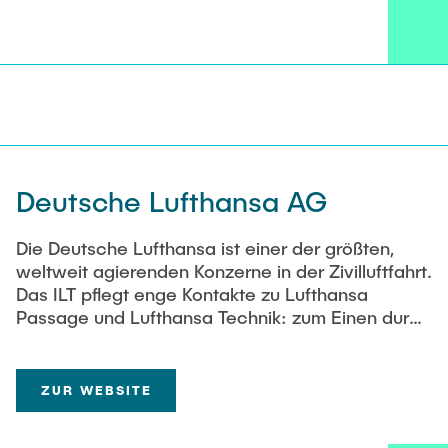
Deutsche Lufthansa AG
Die Deutsche Lufthansa ist einer der größten,
weltweit agierenden Konzerne in der Zivilluftfahrt.
Das ILT pflegt enge Kontakte zu Lufthansa
Passage und Lufthansa Technik: zum Einen durch
Gastdozenten in der Vorlesung »Betriebsaspekte
von Transportflugzeugen«, zum Anderen über
gemeinsame Projekte im Rahmen des aktuellen
ZUR WEBSITE
Luftfahrtforschungsprogramms und dem
Spitzencluster Metropolregion Hamburg.