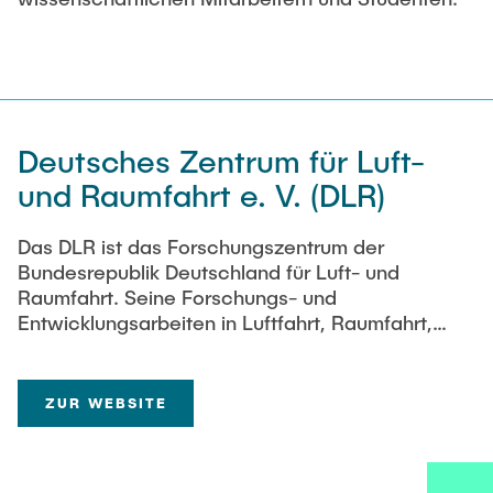
STELLENANGEBOTE
Auszeichnungen
Deutsches Zentrum für Luft-
und Raumfahrt e. V. (DLR)
Das DLR ist das Forschungszentrum der
Bundesrepublik Deutschland für Luft- und
Raumfahrt. Seine Forschungs- und
Entwicklungsarbeiten in Luftfahrt, Raumfahrt,
Energie, Verkehr und Sicherheit sind in nationale
und internationale Kooperationen eingebunden.
Darüber hinaus ist das DLR im Auftrag der
ZUR WEBSITE
Bundesregierung für die Planung und Umsetzung
der deutschen Raumfahrtaktivitäten zuständig.