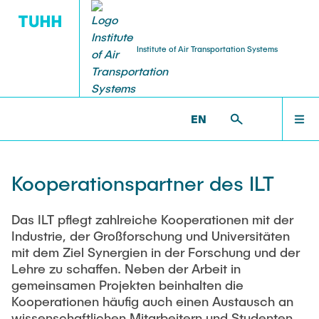
Institute of Air Transportation Systems
STELLENANGEBOTE
FORSCHUNG
INSTITUT
LEHRE
WELCOME
ILT >
INSTITUT >
KOOPERATIONEN
EN
Über
Forschungsbereiche
Studium
Arbeiten am ILT
INSTITUT
Kooperationspartner des ILT
Team
Forschungsprojekte
Lehrveranstaltungen
Wissensch. MitarbeiterInnen
FORSCHUNG
Das ILT pflegt zahlreiche Kooperationen mit der
Industrie, der Großforschung und Universitäten
News
Promotion
Studentische Arbeiten
Studentische Arbeiten
mit dem Ziel Synergien in der Forschung und der
Lehre zu schaffen. Neben der Arbeit in
LEHRE
Kooperationen
Dissertationen
Lehrkörper
HiWi-Stellen
gemeinsamen Projekten beinhalten die
Kooperationen häufig auch einen Austausch an
Anfahrt
Publikationen
FAQ
TU & You
wissenschaftlichen Mitarbeitern und Studenten.