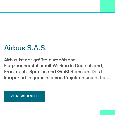
Airbus S.A.S.
Airbus ist der größte europäische
Flugzeughersteller mit Werken in Deutschland,
Frankreich, Spanien und Großbritannien. Das ILT
kooperiert in gemeinsamen Projekten und mittels
gemeinsamer Mitarbeiter mit dem Airbus Future
Project Office in Hamburg auf den Gebieten
Technologiebewertung und Flugzeugentwurf und
ZUR WEBSITE
mit dem Cabin Innovation Center Hamburg durch
Gastdozenten in der Vorlesungsreihe
»Szenariotechnik«.