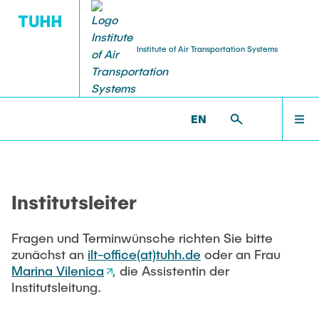
Institute of Air Transportation Systems
STELLENANGEBOTE
FORSCHUNG
INSTITUT
LEHRE
WELCOME
ILT >
INSTITUT >
TEAM
EN
Über
Forschungsbereiche
Studium
Arbeiten am ILT
INSTITUT
Institutsleiter
Team
Forschungsprojekte
Lehrveranstaltungen
Wissensch. MitarbeiterInnen
FORSCHUNG
Fragen und Terminwünsche richten Sie bitte
News
Promotion
Studentische Arbeiten
Studentische Arbeiten
zunächst an
ilt-office(at)tuhh.de
oder an Frau
LEHRE
Marina Vilenica
, die Assistentin der
Kooperationen
Dissertationen
Lehrkörper
HiWi-Stellen
Institutsleitung.
Anfahrt
Publikationen
FAQ
TU & You