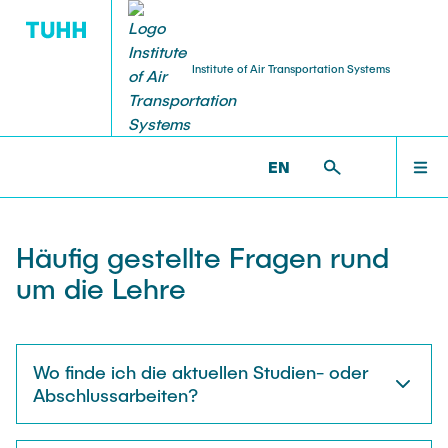
Institute of Air Transportation Systems
STELLENANGEBOTE
FORSCHUNG
INSTITUT
LEHRE
WELCOME
ILT >
LEHRE >
FAQ
EN
Über
Forschungsbereiche
Studium
Arbeiten am ILT
INSTITUT
Häufig gestellte Fragen rund
Team
Forschungsprojekte
Lehrveranstaltungen
Wissensch. MitarbeiterInnen
um die Lehre
FORSCHUNG
News
Promotion
Studentische Arbeiten
Studentische Arbeiten
Wo finde ich die aktuellen Studien- oder
LEHRE
Kooperationen
Dissertationen
Lehrkörper
HiWi-Stellen
Abschlussarbeiten?
Anfahrt
Publikationen
FAQ
TU & You