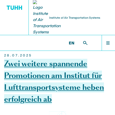
Institute of Air Transportation Systems
STELLENANGEBOTE
FORSCHUNG
INSTITUT
LEHRE
WELCOME
ILT >
INSTITUT >
NEWS
EN
28.07.2025
Über
Forschungsbereiche
Studium
Arbeiten am ILT
INSTITUT
Zwei weitere spannende
Team
Forschungsprojekte
Lehrveranstaltungen
Wissensch. MitarbeiterInnen
Promotionen am Institut für
FORSCHUNG
Lufttransportsysteme heben
News
Promotion
Studentische Arbeiten
Studentische Arbeiten
erfolgreich ab
LEHRE
Kooperationen
Dissertationen
Lehrkörper
HiWi-Stellen
Anfahrt
Publikationen
FAQ
TU & You