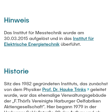
AKTUELLES
Technische Mitarbeitende
Hinweis
KONTAKT
Wissenschaftliche Mitarbeitende
Das Institut für Messtechnik wurde am
30.03.2015 aufgelöst und in das
Institut für
Externe Doktoranden
Elektrische Energietechnik
überführt.
Historie
Sitz des 1982 gegründeten Instituts, das zunächst
von dem Physiker
Prof. Dr. Hauke Trinks
geleitet
wurde, war das ehemalige Verwaltungsgebäude
der „F.Thörl’s Vereinigte Harburger Oelfabriken
Aktiengesellschaft“. Hier begann 1979 in der