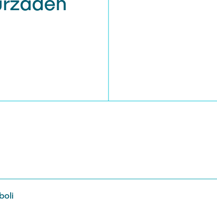
urzadeh
boli