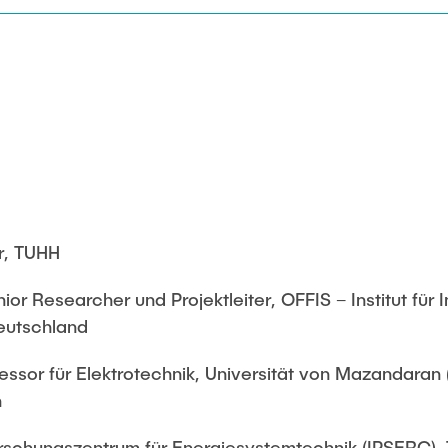
r, TUHH
or Researcher und Projektleiter, OFFIS – Institut für I
eutschland
essor für Elektrotechnik, Universität von Mazandaran
n
rschungszentrum für Energiesystemtechnik (IPSERC), 