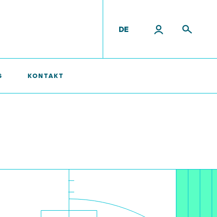
DE
S
KONTAKT
tende