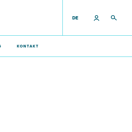
DE
S
KONTAKT
tende