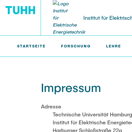
Institut für Elektri
STARTSEITE
FORSCHUNG
LEHRE
IEET >
IMPRESSUM
FORSCHUNG
LEHRE
PERSONAL
Forschungsgruppen
Lehrveranstaltungen
Professoren
Publikation
Lehrbeauftr
Impressum
Forschungsprojekte
Studentische Arbeiten
Oberingenieur
Veranstaltu
Gastwissens
Offene
Geschäftszimmer
Technische 
Adresse
Laufende
Technische Universität Hamburg
Abgeschlossene
Institut für Elektrische Energiet
Harburger Schloßstraße 22a