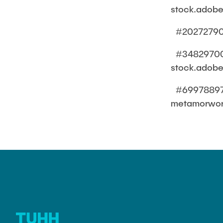
stock.adob
#20272790 
#34829700 S
stock.adob
#699788977 
metamorwor