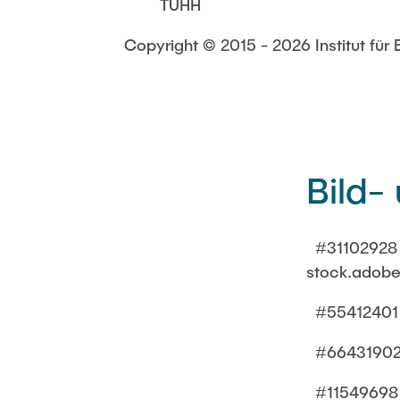
TUHH
Copyright © 2015 - 2026 Institut für 
Bild
#31102928 W
stock.adob
#55412401 E
#66431902 
#11549698 S