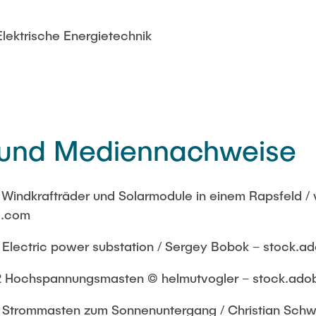
Elektrische Energietechnik
- und Mediennachweise
indkrafträder und Solarmodule in einem Rapsfeld / v
e.com
lectric power substation / Sergey Bobok – stock.a
Hochspannungsmasten © helmutvogler – stock.ado
trommasten zum Sonnenuntergang / Christian Schwi