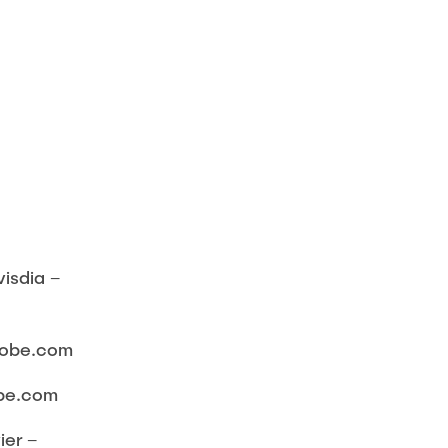
isdia –
dobe.com
be.com
er –