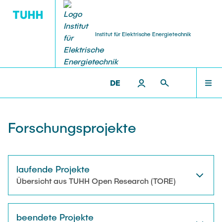
Institut für Elektrische Energietechnik
FORSCHUNG
PERSONAL
LEHRE
STARTSEITE
IEET >
FORSCHUNG
DE
Forschungsgruppen
Lehrveranstaltungen
Professoren
FORSCHUNG
Forschungsprojekte
Forschungsprojekte
Studentische Arbeiten
Oberingenieur
LEHRE
Offene
Publikationen
Geschäftszimmer
laufende Projekte
Laufende
Übersicht aus TUHH Open Research (TORE)
PERSONAL
Abgeschlossene
Veranstaltungen
Lehrbeauftragter
beendete Projekte
Labore
Gastwissenschaftler