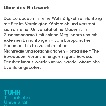
Noah Sielck
Über das Netzwerk
Jan Waldhelm
Marvin Wenzel
Das Europaeum ist eine Wohltätigkeitseinrichtung
mit Sitz im Vereinigten Königreich und versteht
Julia Yip
sich als eine „Universität ohne Mauern“. In
Zusammenarbeit mit seinen Mitgliedern und mit
Ehemalige Mitarbeiter
externen Einrichtungen – vom Europäischen
Parlament bis hin zu zahlreichen
Nichtregierungsorganisationen – organisiert The
Europaeum Veranstaltungen in ganz Europa.
Darüber hinaus werden immer wieder öffentliche
Events angeboten.