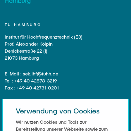
TU HAMBURG
Institut für Hochfrequenztechnik (E3)
Prof. Alexander Kölpin
Denickestraße 22 (I)
21073 Hamburg
E-Mail : sek.ihf@tuhh.de
Tel : +49 40 42878-3219
Fax : +49 40 42731-0201
Verwendung von Cookies
SOZIALE NETZWERKE
Wir nutzen Cookies und Tools zur
Bereitstellung unserer Webseite sowie zum