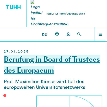
Institut für Hochfrequenztechnik
DE
FORSCHUNG
TEAM
DAS IHF
ET3 >
DAS IHF
27.01.2025
Institutsleitung
Forschungsprojekte
TEAM
Berufung in Board of Trustees
Prof. Alexander Kölpin
EmpkinS
des Europaeum
VisPer
LEHRE
Professoren im Ruhestand
Hamburg Quantum Computing (HQC)
Prof. Maximilian Kiener wird Teil des
Prof. a.D. Dr.-Ing. Arne Jacob
europaweiten Universitätsnetzwerks
MEMS-paramps
FORSCHUNG
AMMOD
Office Management | Assistance
BANG
Eva-Julia Böhler-Gödicke