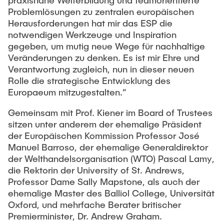
praxisnahe Weiterbildung und teamorientierte
Gastwissenschaftler
Problemlösungen zu zentralen europäischen
Dr. Jasmin Gabsteiger
Herausforderungen hat mir das ESP die
notwendigen Werkzeuge und Inspiration
Anand Dubey
gegeben, um mutig neue Wege für nachhaltige
Kevin Erkelenz
Veränderungen zu denken. Es ist mir Ehre und
Verantwortung zugleich, nun in dieser neuen
Johanna Gleichauf
Rolle die strategische Entwicklung des
Thomas Jaschke
Europaeum mitzugestalten.“
Nadja Lamann
Gemeinsam mit Prof. Kiener im Board of Trustees
sitzen unter anderem der ehemalige Präsident
Hui Lu
der Europäischen Kommission Professor José
Prof. Dr.-Ing. Fabian Lurz
Manuel Barroso, der ehemalige Generaldirektor
der Welthandelsorganisation (WTO) Pascal Lamy,
Lukas Reinhold
die Rektorin der University of St. Andrews,
Stanislav Samis
Professor Dame Sally Mapstone, als auch der
Sebastian Schaffenroth
ehemalige Master des Balliol College, Universität
Oxford, und mehrfache Berater britischer
Anton Sieganschin
Premierminister, Dr. Andrew Graham.