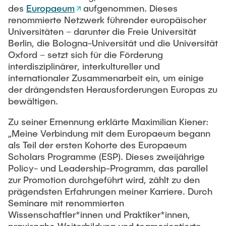
Ausstattung des Instituts
des
Europaeum
aufgenommen. Dieses
Omar Jabi
renommierte Netzwerk führender europäischer
Messtechnik
Universitäten – darunter die Freie Universität
Marvin Jäger
Aufbautechnologien
Berlin, die Bologna-Universität und die Universität
Sarah Klass
Oxford – setzt sich für die Förderung
Feinmechanik
interdisziplinärer, interkultureller und
Dominik Langer
Software
internationaler Zusammenarbeit ein, um einige
Rasmus Mentzer
der drängendsten Herausforderungen Europas zu
bewältigen.
Philip Riege
Georg Frederik Riemschneider
Zu seiner Ernennung erklärte Maximilian Kiener:
„Meine Verbindung mit dem Europaeum begann
Marvin Ruppik
als Teil der ersten Kohorte des Europaeum
Jan-Joshua Schmitt
Scholars Programme (ESP). Dieses zweijährige
Policy- und Leadership-Programm, das parallel
Bartosz Tegowski
zur Promotion durchgeführt wird, zählt zu den
Frederik Vollmer
prägendsten Erfahrungen meiner Karriere. Durch
Seminare mit renommierten
Nico Weiß
Wissenschaftler*innen und Praktiker*innen,