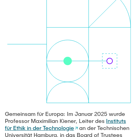
VERÖFFENTLICHUNGEN
HODEPLIO
Technische Mitarbeiter
BrainEpP
ARBEITEN UND STELLEN
Jan Burmeister
QSea II
Anja-Maria Doobe-Jöstingmeier
Smart Analytics
AKTUELLES
Carmen Hajunga
SICHER
SUSTRONICS
Wissenschaftliche Mitarbeiter
Nils Albrecht
Weitere Projektbeteiligungen
Moritz Bäcker
ElektRail
Nils Bade
I3 Junior
Frederike Bartels
Things@TUHHLab
Gemeinsam für Europa: Im Januar 2025 wurde
Niklas Frewer
Professor Maximilian Kiener, Leiter des
Instituts
Abgeschlossene Projekte
Kristina Heß
für Ethik in der Technologie
an der Technischen
Universität Hamburg, in das Board of Trustees
Kai Christian Hübner