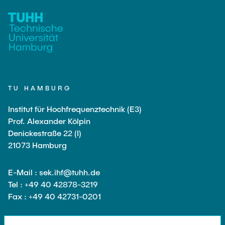
Gastwissenschaftler
Dr. Jasmin Gabsteiger
Anand Dubey
Kevin Erkelenz
Johanna Gleichauf
TU HAMBURG
Thomas Jaschke
Nadja Lamann
Institut für Hochfrequenztechnik (E3)
Prof. Alexander Kölpin
Hui Lu
Denickestraße 22 (I)
Prof. Dr.-Ing. Fabian Lurz
21073 Hamburg
Lukas Reinhold
E-Mail : sek.ihf@tuhh.de
Stanislav Samis
Tel : +49 40 42878-3219
Sebastian Schaffenroth
Fax : +49 40 42731-0201
Anton Sieganschin