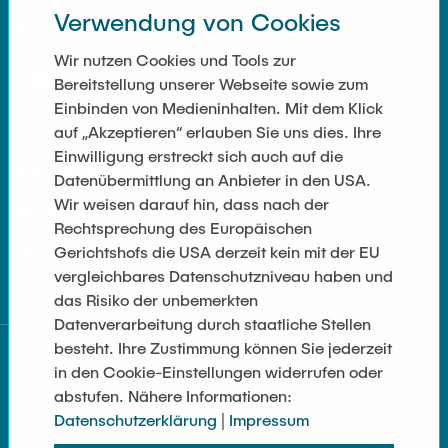
Noah Sielck
Verwendung von Cookies
SOZIALE NETZWERKE
Jan Waldhelm
Wir nutzen Cookies und Tools zur
Marvin Wenzel
Bereitstellung unserer Webseite sowie zum
Julia Yip
Einbinden von Medieninhalten. Mit dem Klick
auf „Akzeptieren“ erlauben Sie uns dies. Ihre
Einwilligung erstreckt sich auch auf die
Ehemalige Mitarbeiter
WEITERFÜHRENDE LINKS
Datenübermittlung an Anbieter in den USA.
Wir weisen darauf hin, dass nach der
Datenschutz
Rechtsprechung des Europäischen
Gerichtshofs die USA derzeit kein mit der EU
Impressum
vergleichbares Datenschutzniveau haben und
das Risiko der unbemerkten
Datenverarbeitung durch staatliche Stellen
besteht. Ihre Zustimmung können Sie jederzeit
in den Cookie-Einstellungen widerrufen oder
abstufen. Nähere Informationen:
Datenschutzerklärung
|
Impressum