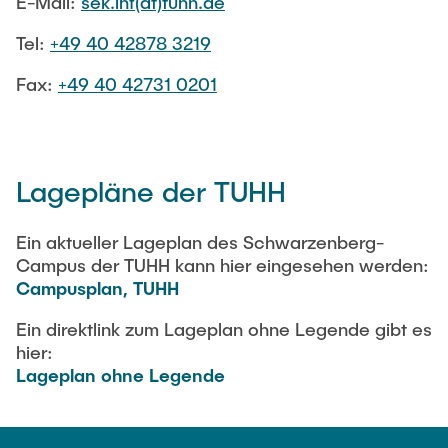
E-Mail:
sek.ihf(at)tuhh.de
Ausstattung des Instituts
Omar Jabi
Tel:
Messtechnik
+49 40 42878 3219
Marvin Jäger
Aufbautechnologien
Fax:
+49 40 42731 0201
Sarah Klass
Feinmechanik
Dominik Langer
Software
Rasmus Mentzer
Lagepläne der TUHH
Philip Riege
Georg Frederik Riemschneider
Ein aktueller Lageplan des Schwarzenberg-
Campus der TUHH kann hier eingesehen werden:
Marvin Ruppik
Campusplan, TUHH
Jan-Joshua Schmitt
Ein direktlink zum Lageplan ohne Legende gibt es
Bartosz Tegowski
hier:
Frederik Vollmer
Lageplan ohne Legende
Nico Weiß