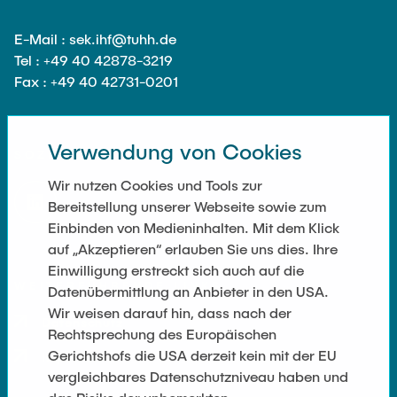
Ausstattung des Instituts
Omar Jabi
Messtechnik
E-Mail : sek.ihf@tuhh.de
Marvin Jäger
Tel : +49 40 42878-3219
Aufbautechnologien
Fax : +49 40 42731-0201
Sarah Klass
Feinmechanik
Dominik Langer
Software
Rasmus Mentzer
Verwendung von Cookies
SOZIALE NETZWERKE
Philip Riege
Wir nutzen Cookies und Tools zur
Georg Frederik Riemschneider
Bereitstellung unserer Webseite sowie zum
Einbinden von Medieninhalten. Mit dem Klick
Marvin Ruppik
auf „Akzeptieren“ erlauben Sie uns dies. Ihre
Jan-Joshua Schmitt
Einwilligung erstreckt sich auch auf die
WEITERFÜHRENDE LINKS
Datenübermittlung an Anbieter in den USA.
Bartosz Tegowski
Wir weisen darauf hin, dass nach der
Datenschutz
Frederik Vollmer
Rechtsprechung des Europäischen
Gerichtshofs die USA derzeit kein mit der EU
Nico Weiß
Impressum
vergleichbares Datenschutzniveau haben und