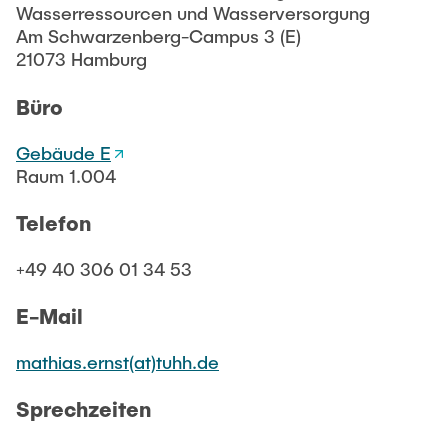
MoMem
FORSCHUNG
Wasserressourcen und Wasserversorgung
Wintersemester
KeraRes
SafeCREW
Am Schwarzenberg-Campus 3 (E)
Sommersemester
SafeRO
21073 Hamburg
d-BES
PUBLIKATIONEN
Vorlesungsverzeichnis
SafeCREW
Büro
StudIP
FITWAS
Beendete Projekte
KonTriSol
Gebäude E
FITWAS
Studentische Arbeiten
Raum 1.004
SULEMAN
NOM e-sorp Membrane
BMWi ENERWAG
Telefon
Ausstattung
MoDiCon
KonTriSol
+49 40 306 01 34 53
Der DVGW - Vision und Leitbild
Chromatentfernung
E-Mail
SCOUT
mathias.ernst(at)tuhh.de
Ältere Projekte
Sprechzeiten