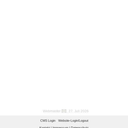
Webmaster
, 27. Juli 2026
CMS Login
Website-Login/Logout
Kontakt |
Impressum |
Datenschutz