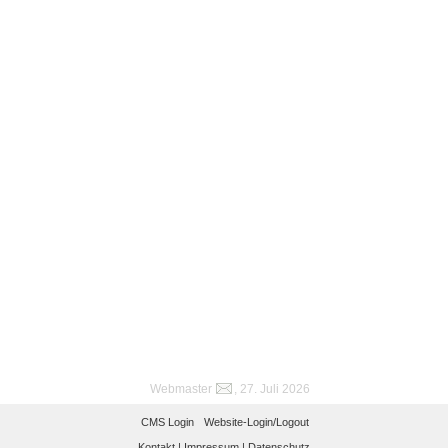
Webmaster
, 27. Juli 2026
CMS Login
Website-Login/Logout
Kontakt |
Impressum |
Datenschutz