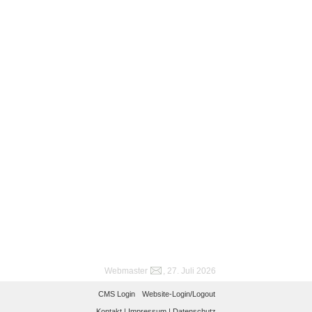
Webmaster
, 27. Juli 2026
CMS Login
Website-Login/Logout
Kontakt |
Impressum |
Datenschutz