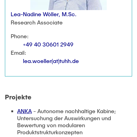
PUBLICATIONS
Partners
Fields of Application
Bachelor
Scientific Events
Lea-Nadine Wöller, M.Sc.
Aviation
26th International Conference on Engineering Design
Contact
Master
Research Associate
EDUCATION
(ICED27)
Mechanical and Plant Engineering
Lightweight Practical Design Course
36. DfX-Symposium 2025
Medical Technology
Phone:
NTA-Forschungskommunikation
+49 40 30601 2949
WORKSHOPS
PAD International Summer School
International Cooperations
Email:
External lecturers
lea.woeller(at)tuhh.de
Finished projects
Onlineangebot
Machine Elements - Demonstrationpool
Projekte
Virtueller Demonstrationspool
Virtueller Fluidtechnik-Demonstrationspool
ANKA
- Autonome nachhaltige Kabine;
Untersuchung der Auswirkungen und
Bewertung von modularen
Produktstrukturkonzepten