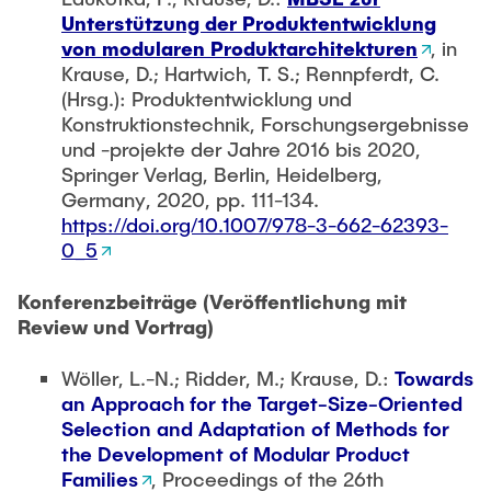
Unterstützung der Produktentwicklung
von modularen Produktarchitekturen
, in
Krause, D.; Hartwich, T. S.; Rennpferdt, C.
(Hrsg.): Produktentwicklung und
Konstruktionstechnik, Forschungsergebnisse
und -projekte der Jahre 2016 bis 2020,
Springer Verlag, Berlin, Heidelberg,
Germany, 2020, pp. 111-134.
https://doi.org/10.1007/978-3-662-62393-
0_5
Konferenzbeiträge (Veröffentlichung mit
Review und Vortrag)
Wöller, L.-N.; Ridder, M.; Krause, D.:
Towards
an Approach for the Target-Size-Oriented
Selection and Adaptation of Methods for
the Development of Modular Product
Families
, Proceedings of the 26th