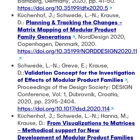
Bamberg, Germany, 2020, pp. 41-50.
https://doi.org/10.35199/dfx2020.5
Küchenhof, J.; Schwede, L.-N.; Krause,
D.:
Planning & Tracking the Changes -
Matrix Mapping of Modular Product
Family Generations
, NordDesign 2020,
Copenhagen, Denmark, 2020.
https://doi.org/10.35199/NORDDESIGN2020.11
Schwede, L.-N.; Greve, E.; Krause,
D.:
Validation Concept for the Investigation
of Effects of Modular Product Families
,
Proceedings of the Design Society: DESIGN
Conference, Vol. 1, Dubrovnik, Croatia,
2020, pp. 2395-2404.
https://doi.org/10.1017/dsd.2020.114
Küchenhof, J.; Schwede, L.-N.; Hanna, M.;
Krause, D.:
From Visualizations to Matrices
– Methodical support for New
Development of
Modular Product Families