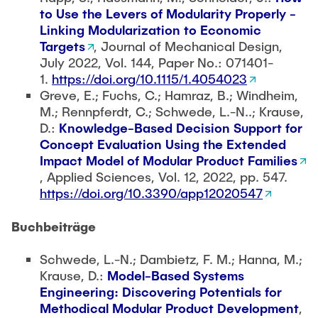
Bachelorarbeit, 2020
to Use the Levers of Modularity Properly -
Untersuchung ausgewählter
Linking Modularization to Economic
Modularisierungsmethoden hinsichtlich ihrer
Targets
, Journal of Mechanical Design,
Auswirkungen auf Eigenschaften und
July 2022, Vol. 144, Paper No.: 071401-
Merkmale der Modularität
, Projektarbeit,
1.
https://doi.org/10.1115/1.4054023
2020
Greve, E.; Fuchs, C.; Hamraz, B.; Windheim,
Validierung des Wirkmodells modularer
M.; Rennpferdt, C.; Schwede, L.-N..; Krause,
Produktstrukturen durch die Untersuchung
D.:
Knowledge-Based Decision Support for
projektspezifischer Effektketten
,
Concept Evaluation Using the Extended
Masterarbeit, 2019
Impact Model of Modular Product Families
Untersuchung gängiger
, Applied Sciences, Vol. 12, 2022, pp. 547.
Systemmodellierungssoftware zur
https://doi.org/10.3390/app12020547
Unterstützung der Entwicklung modularer
Produktfamilien
, Bachelorarbeit, 2019
Buchbeiträge
Schwede, L.-N.; Dambietz, F. M.; Hanna, M.;
Krause, D.:
Model-Based Systems
Engineering: Discovering Potentials for
Methodical Modular Product Development
,