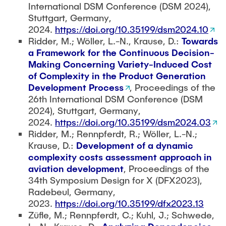
International DSM Conference (DSM 2024),
Stuttgart, Germany,
2024.
https://doi.org/10.35199/dsm2024.10
Ridder, M.; Wöller, L.-N., Krause, D.:
Towards
a Framework for the Continuous Decision-
Making Concerning Variety-Induced Cost
of Complexity in the Product Generation
Development Process
, Proceedings of the
26th International DSM Conference (DSM
2024), Stuttgart, Germany,
2024.
https://doi.org/10.35199/dsm2024.03
Ridder, M.; Rennpferdt, R.; Wöller, L.-N.;
Krause, D.:
Development of a dynamic
complexity costs assessment approach in
aviation development
, Proceedings of the
34th Symposium Design for X (DFX2023),
Radebeul, Germany,
2023.
https://doi.org/10.35199/dfx2023.13
Züfle, M.; Rennpferdt, C.; Kuhl, J.; Schwede,