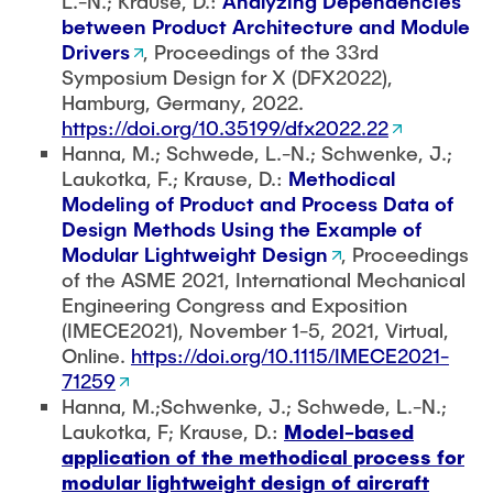
L.-N.; Krause, D.:
Analyzing Dependencies
between Product Architecture and Module
Drivers
, Proceedings of the 33rd
Symposium Design for X (DFX2022),
Hamburg, Germany, 2022.
https://doi.org/10.35199/dfx2022.22
Hanna, M.; Schwede, L.-N.; Schwenke, J.;
Laukotka, F.; Krause, D.:
Methodical
Modeling of Product and Process Data of
Design Methods Using the Example of
Modular Lightweight Design
, Proceedings
of the ASME 2021, International Mechanical
Engineering Congress and Exposition
(IMECE2021), November 1-5, 2021, Virtual,
Online.
https://doi.org/10.1115/IMECE2021-
71259
Hanna, M.;Schwenke, J.; Schwede, L.-N.;
Laukotka, F; Krause, D.:
Model-based
application of the methodical process for
modular lightweight design of aircraft