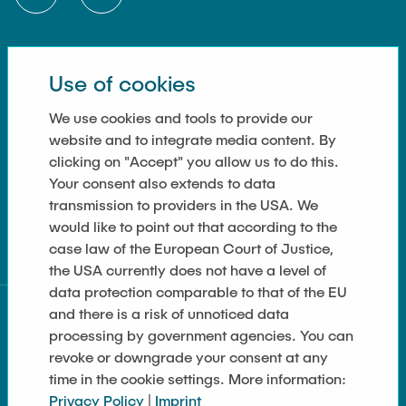
Use of cookies
LINKS
Imprint
We use cookies and tools to provide our
website and to integrate media content. By
Kontakt
clicking on "Accept" you allow us to do this.
Your consent also extends to data
Cookie Settings
transmission to providers in the USA. We
Datenschutz
would like to point out that according to the
case law of the European Court of Justice,
the USA currently does not have a level of
data protection comparable to that of the EU
and there is a risk of unnoticed data
processing by government agencies. You can
revoke or downgrade your consent at any
time in the cookie settings. More information:
Privacy Policy
|
Imprint