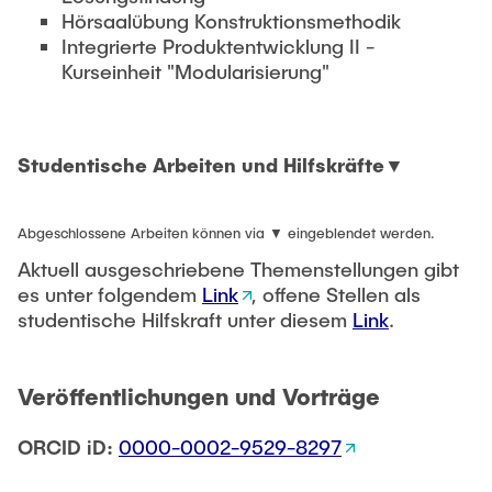
Hörsaalübung Konstruktionsmethodik
Integrierte Produktentwicklung II -
Kurseinheit "Modularisierung"
Studentische Arbeiten und Hilfskräfte
Analyse von gängigen Methoden zur
Abgeschlossene Arbeiten können via ▼ eingeblendet werden.
Entwicklung modularer Produktfamilien
hinsichtlich der Berücksichtigung von
Aktuell ausgeschriebene Themenstellungen gibt
Schnittstellen
, 2024
es unter folgendem
Link
, offene Stellen als
Validierung einer methodischen
studentische Hilfskraft unter diesem
Link
.
Unterstützung zur Anpassung von
Modularisierungsmethoden
, Masterarbeit,
2024
Veröffentlichungen und Vorträge
Gewichtung von Wirkketten im Wirkmodell
modularer Produktfamilien
, Bachelorarbeit,
ORCID iD:
0000-0002-9529-8297
2023