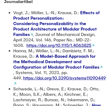
Kategorisierung von Auswahlhilfen für
Journalartikel
Modularisierungsmethoden
, Bachelorarbeit,
2023
Vogt, J.; Wöller, L.-N.; Krause, D.:
Effects of
Verwendung des Wirkmodells modularer
Product Personalization:
Produktstrukturen zur Detaillierung der
Considering Personalizability in the
Zielsetzung in der
Product Architecture of Modular Product
Lebensphasenmodularisierung
, Masterarbeit,
Families
, Journal of Mechanical Design,
2020
April 2024, Vol. 146, Paper No.: MD-22-
Untersuchung der Schnittstelle zwischen
1608.
https://doi.org/10.1115/1.4063825
Produktarchitekturgestaltung und
Hanna, M.; Wöller, L.-N.; Dambietz, F. M.;
Arbeitsvorbereitung
, Masterarbeit, 2020
Krause, D.:
A Model-Based Approach for
Design of an experiment to investigate the
the Methodical Development and
influence of boundary conditions on the
Configuration of Modular Product Families
implementation of modularization methods
,
, Systems, Vol. 11, 2023, pp.
Bachelorarbeit, 2020
449.
https://doi.org/10.3390/systems11090449
Erweiterung des Wirkmodells modularer
Produktstrukturen um den Aspekt der
Schwede, L.-N.; Greve, E.; Krause, D.; Otto,
Nachhaltigkeit
, Bachelorarbeit, 2020
K.; Moon, S.K.; Albers, A.; Kirchner, E.;
Entscheidungsunterstützung während der
Lachmayer, R.; Bursac, N.; Inkermann, D.;
Lebensphasenmodularisierung
,
Rapp, S.; Hausmann, M.; Schneider, J.:
How