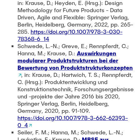
in: Krause, D.; Heyden, E. (Hrsg.): Design
Methodology for Future Products - Data
Driven, Agile and Flexible: Springer Verlag,
Berlin, Heidelberg, Germany, 2022, pp. 265-
285.
https://doi.org/10.1007/978-3-030-
78368-6_14
Schwede, L.-N.; Greve, E.; Rennpferdt, C.;
Hanna, M.; Krause, D.:
Auswirkungen
modularer Produktstrukturen bei der
Bewertung von Produktstrukturkonzepten
, in: Krause, D.; Hartwich, T. S.; Rennpferdt,
C. (Hrsg.): Produktentwicklung und
Konstruktionstechnik, Forschungsergebnisse
und -projekte der Jahre 2016 bis 2020,
Springer Verlag, Berlin, Heidelberg,
Germany, 2020, pp. 91-109.
https://doi.org/10.1007/978-3-662-62393-
0_4
Seiler, F. M.; Hanna, M.; Schwede, L.-N.;
Laukotka, F.; Krause, D.:
MBSE zur