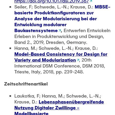
https://doi.org/10.1017/dsi.2019.367
Seiler, F; Schwede, L.-N.; Krause, D.:
MBSE-
basierte Produktkonfiguratoren zur
Analyse der Modularisierung bei der
Entwicklung modularer
Baukastensysteme
,
Entwerfen Entwickeln
Erleben in Produktenwicklung und Design,
Band 2., 2019, Dresden, Germany.
Hanna, M.; Schwede, L.-N.; Krause, D.:
Model-Based Consistency for Design for
Variety and Modularization
, 20th
International DSM Conference, DSM 2018,
Trieste, Italy, 2018, pp. 239-248.
Zeitschriftenartikel
Laukotka, F; Hanna, M.; Schwede, L.-N.;
Krause, D.:
Lebensphasenübergreifende
Nutzung Digitaler Zwillinge -
Modellbasierte