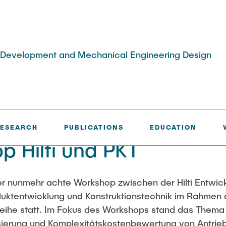
ct Development and Mechanical Engineering Design
omains
s
Vacancies
Fields of Application
Books & Book Contributions
Master
Scientific Events
ESEARCH
PUBLICATIONS
EDUCATION
uct Families
Modularization
student staff
Aviation
Lightweight Practical Design
26th International Conference o
p Hilti und PKT
Course
Engineering Design (ICED27)
alysis and Testing
Mechanical and Plant
rience in Product
Engineering
NTA-Forschungskommunikation
36. DfX-Symposium 2025
er nunmehr achte Workshop zwischen der Hilti Entwic
Medical Technology
PAD International Summer Schoo
construction
oduktentwicklung und Konstruktionstechnik im Rahmen 
s
ihe statt. Im Fokus des Workshops stand das Thema
kshops-failure
erung und Komplexitätskostenbewertung von Antrie