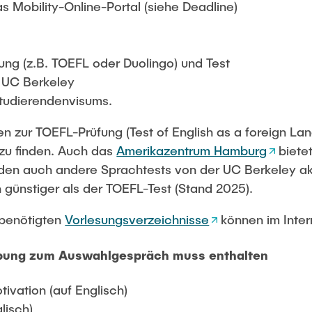
 Mobility-Online-Portal (siehe Deadline)
ng (z.B. TOEFL oder Duolingo) und Test
r UC Berkeley
tudierendenvisums.
en zur TOEFL-Prüfung (Test of English as a foreign La
zu finden. Auch das
Amerikazentrum Hamburg
biete
den auch andere Sprachtests von der UC Berkeley akz
ch günstiger als der TOEFL-Test (Stand 2025).
 benötigten
Vorlesungsverzeichnisse
können im Inte
rbung zum Auswahlgespräch muss enthalten
ivation (auf Englisch)
lisch)