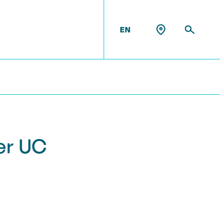
EN
er UC
UWaterloo