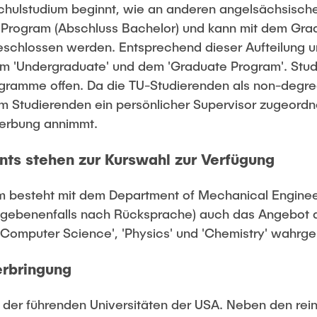
chulstudium beginnt, wie an anderen angelsächsisch
Program (Abschluss Bachelor) und kann mit dem Gr
eschlossen werden. Entsprechend dieser Aufteilung 
m 'Undergraduate' und dem 'Graduate Program'. Stu
ogramme offen. Da die TU-Studierenden als non-degre
em Studierenden ein persönlicher Supervisor zugeordne
werbung annimmt.
ts stehen zur Kurswahl zur Verfügung
 besteht mit dem Department of Mechanical Enginee
egebenenfalls nach Rücksprache) auch das Angebot 
, 'Computer Science', 'Physics' und 'Chemistry' wah
erbringung
e der führenden Universitäten der USA. Neben den rei