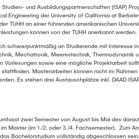
e Studien- und Ausbildungspartnerschaften (ISAP) Pr
l Engineering der University of California at Berkele
der TUHH an einer führenden amerikanischen Universit
nleistungen können von der TUHH anerkannt werden.
ch schwerpunktmäßig an Studierende mit Interesse in
chnik, Mechatronik, Meerestechnik, Thermodynamik 
en Vorlesungen sowie eine mögliche Projektarbeit sol
 stattfinden. Masterarbeiten können nicht im Rahme
den. Es stehen drei Austauschplätze inkl. DAAD ISA
umfasst zwei Semester von August bis Mai des darau
im Master (im 1./2. oder 3./4. Fachsemester). Zum Ant
das Bachelorstudium vollständig abgeschlossen sein