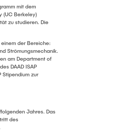
ogramm mit dem
y (UC Berkeley)
ät zu studieren. Die
 einem der Bereiche:
und Strömungsmechanik.
lten am Department of
n des DAAD ISAP
P Stipendium zur
ffolgenden Jahres. Das
ritt des
.