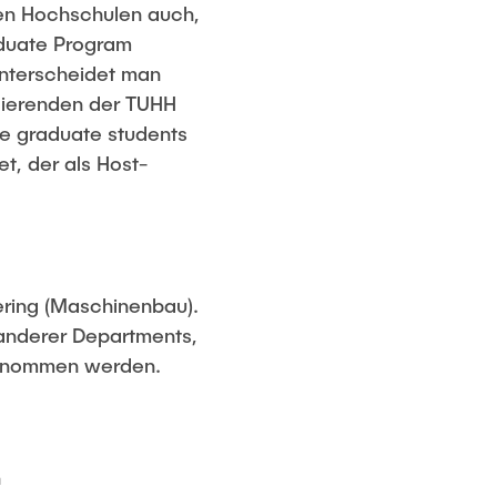
en Hochschulen auch,
aduate Program
unterscheidet man
dierenden der TUHH
e graduate students
t, der als Host-
ring (Maschinenbau).
anderer Departments,
rgenommen werden.
n