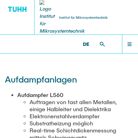
Institut für Mikrosystemtechnik
DE
TECHNOLOGIE
FORSCHUNG
STARTSEITE
MST >
TECHNOLOGIE >
ABSCHEIDEVERFAHREN
AFX Akustofluidische Proteinkristalle
Neuanschaffungen (aus Forlab/Helios)
FORSCHUNG
Aufdampfanlagen
BlueMat Exzellenzcluster
Photolithographie
TECHNOLOGIE
Aufdampfer L560
Auftragen von fast allen Metallen,
ForLab HELIOS
Abscheideverfahren
einige Halbleiter und Dielektrika
Elektronenstahlverdampfer
LEHRE
Forschungsberichte
Strukturierungs-verfahren
Substratheizung möglich
Real-time Schichtdickenmessung
Hamburg Quanten Computing (HQC)
Probenbearbeitung
mittels Schwingquartz