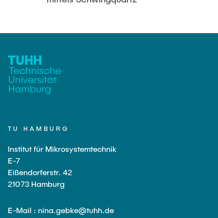
STUDIERENDENARBEITEN
Hodeplio
Aufbau- und Verbindungstechnik
MITARBEITENDE
MiMoSe II
Reinraum
AKTUELLES
Publikationsliste
Analytik
QSea
TU HAMBURG
Rewire
Institut für Mikrosystemtechnik
SFB SMARTe Reaktoren
E-7
Eißendorferstr. 42
21073 Hamburg
E-Mail : nina.gebke@tuhh.de