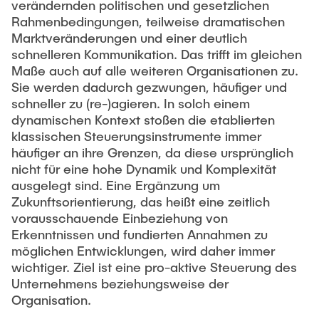
TEACHING / THESIS
verändernden politischen und gesetzlichen
Leon Grothmann, M.Sc., EMBA
Rahmenbedingungen, teilweise dramatischen
Internes und Externes Rechnungswesen
Marktveränderungen und einer deutlich
Stella Rauscher, M.Sc.
Controlling
schnelleren Kommunikation. Das trifft im gleichen
ACTIVITIES
Leon Lührs, M.Sc.
Maße auch auf alle weiteren Organisationen zu.
Simulationsmethoden
Sie werden dadurch gezwungen, häufiger und
Ellen Friederichs
Grundlagen der BWL
schneller zu (re-)agieren. In solch einem
CONTACT
Forschungsseminar
dynamischen Kontext stoßen die etablierten
Guest researcher
klassischen Steuerungsinstrumente immer
Projektseminar
häufiger an ihre Grenzen, da diese ursprünglich
Dr. Bernd-Oliver Heine
NEWS
Masterarbeiten Kolloquium
nicht für eine hohe Dynamik und Komplexität
ausgelegt sind. Eine Ergänzung um
Alumni
Zukunftsorientierung, das heißt eine zeitlich
vorausschauende Einbeziehung von
Sebastian Achter
Erkenntnissen und fundierten Annahmen zu
Dr. Mark Schmidt
möglichen Entwicklungen, wird daher immer
wichtiger. Ziel ist eine pro-aktive Steuerung des
Dr. Ole Jan Meßerschmidt
Unternehmens beziehungsweise der
Dr. Jannick Plähn
Organisation.
Dr. Clemens Harten