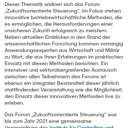
Dieser Thematik widmet sich das Forum
Dr. Daniel Chorzelski
„Zukunftsorientierte Steuerung“. Im Fokus stehen
innovative betriebswirtschaftliche Methoden, die
Dr. Kai G. Mertens
es ermöglichen, die Herausforderungen einer
Dr. Jonas Hauke
unsicheren Zukunft erfolgreich zu meistern.
Neben aktuellen Einblicken in den Stand der
Prof. Dr. Sina Völtzer
wissenschaftlichen Forschung kommen vorrangig
Prof. Dr. Iris Lorscheid
Anwendungsexperten aus Wirtschaft und Militär
zu Wort, die aus Ihren Erfahrungen im praktischen
Prof. Dr. Irina Duscher
Einsatz mit diesen Methoden berichten. Ein
Dr. Cara H. Kahl
intensiver und sektorübergreifender Austausch
zwischen allen Teilnehmern des Forums ist
Prof. Dr. Frank Klingert
ebenso ein integraler Bestandteil dieser jährlich
Prof. Dr. Cathérine Grisar-Klingert
stattfindenden Veranstaltung wie die Möglichkeit,
den Einsatz dieser innovativen Methoden live zu
Prof. Dr. Michael Zaggl
erleben.
Das Forum „Zukunftsorientierte Steuerung“ war
bis zum Jahr 2021 eine gemeinsame
Veranstaltung des
Instituts für Controlling und