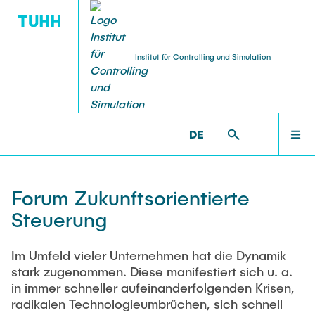
Institut für Controlling und Simulation
TEACHING / THESIS
TEAM
HOME
MACCS >
E >
FORUM ZUKUNFTSORIENTIERTE
STEUERUNG
DE
Head of Institute
Thesis
TEAM
Downloads
Forum Zukunftsorientierte
Team Assistant
Thesis Topics
Steuerung
RESEARCH
Endorsements
Research Associates
Im Umfeld vieler Unternehmen hat die Dynamik
Alexandra Eckert, M.Sc.
PUBLICATIONS
Courses (description in the language of
stark zugenommen. Diese manifestiert sich u. a.
teaching)
Lasse Kehrhahn, M.Sc.
in immer schneller aufeinanderfolgenden Krisen,
radikalen Technologieumbrüchen, sich schnell
Christian Stindt von Dohm, M.Sc.
Rechnungswesen und Jahresabschluss