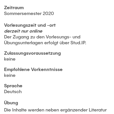
TEACHING / THESIS
Leon Grothmann, M.Sc., EMBA
Zeitraum
Internes und Externes Rechnungswesen
Sommersemester 2020
Stella Rauscher, M.Sc.
Controlling
ACTIVITIES
Leon Lührs, M.Sc.
Vorlesungszeit und -ort
Simulationsmethoden
derzeit nur online
Ellen Friederichs
Grundlagen der BWL
Der Zugang zu den Vorlesungs- und
CONTACT
Forschungsseminar
Übungsunterlagen erfolgt über Stud.IP.
Guest researcher
Projektseminar
Zulassungsvoraussetzung
Dr. Bernd-Oliver Heine
NEWS
keine
Masterarbeiten Kolloquium
Alumni
Empfohlene Vorkenntnisse
keine
Sebastian Achter
Sprache
Dr. Mark Schmidt
Deutsch
Dr. Ole Jan Meßerschmidt
Übung
Dr. Jannick Plähn
Die Inhalte werden neben ergänzender Literatur
Dr. Clemens Harten