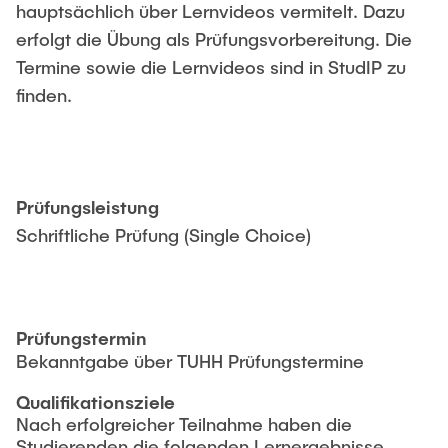
hauptsächlich über Lernvideos vermitelt. Dazu
Dr. Daniel Chorzelski
erfolgt die Übung als Prüfungsvorbereitung. Die
Dr. Kai G. Mertens
Termine sowie die Lernvideos sind in StudIP zu
finden.
Dr. Jonas Hauke
Prof. Dr. Sina Völtzer
Prof. Dr. Iris Lorscheid
Prof. Dr. Irina Duscher
Prüfungsleistung
Dr. Cara H. Kahl
Schriftliche Prüfung (Single Choice)
Prof. Dr. Frank Klingert
Prof. Dr. Cathérine Grisar-Klingert
Prof. Dr. Michael Zaggl
Prüfungstermin
Bekanntgabe über TUHH Prüfungstermine
Qualifikationsziele
Nach erfolgreicher Teilnahme haben die
Studierenden die folgenden Lernergebnisse