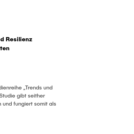
nd Resilienz
tten
dienreihe „Trends und
tudie gibt seither
und fungiert somit als