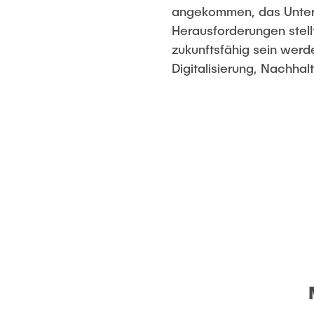
Komplexität
angekommen, das Untern
Varianten- und
Komplexitätsmanagement
Angewandte
Herausforderungen stell
Management
zukunftsfähig sein werd
Digitalisierung, Nachhal