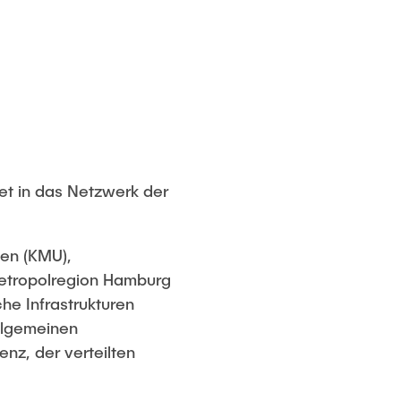
tet in das Netzwerk der
men (KMU),
Metropolregion Hamburg
he Infrastrukturen
llgemeinen
enz, der verteilten