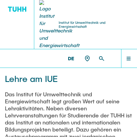
Institut für Umwelttechnik und
Energiewirtschaft
VERANSTALTUNGEN
MITARBEITENDE
FORSCHUNG
LEHRE
HOME
IUE >
LEHRE
DE
Forschungsbereiche
Klausurtermine
Ringvorlesung: Grüne Mobilität (WS 25/26)
FORSCHUNG
Honorarprofessoren
Lehre am IUE
b3 - Gruppe Bioraffinerie, Bioenergie & Bioökonomie
Abschlussarbeiten
Ringvorlesung: Strom aus erneuerbaren
Lehrbeauftragte
ZES - Gruppe Zukunftsfähige Energiesysteme
Energien (WS 24/25)
PROJEKTE
Das Institut für Umwelttechnik und
Energiewirtschaft legt großen Wert auf seine
Praktikantenamt
Ausstattung
Gastdozentinnen und Gastdozenten
Lehraktivitäten. Neben diversen
Online Lecture: Green Hydrogen Supply Chains
Lehrveranstaltungen für Studierende der TUHH ist
LEHRE
and Hydrogen Derivatives
Technikum
Downloads (TUHH-Login)
das Institut an nationalen und internationalen
Labor
Bildungsprojekten beteiligt. Dazu gehören ein
Webinar Series: Green Hydrogen (2024)
Austausch Ägypten, Algerien und Jordanien
Austauschprogramm mit zwei jordanischen