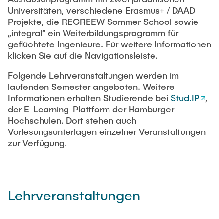
MITARBEITENDE
Software
Universitäten, verschiedene Erasmus+ / DAAD
Projekte, die RECREEW Sommer School sowie
Webinar Series: Green Hydrogen (2023)
Publikationen
„integral“ ein Weiterbildungsprogramm für
VERANSTALTUNGEN
geflüchtete Ingenieure. Für weitere Informationen
Webinar-Serie: Grüner Kohlenstoff
Studien und Forschungsberichte
klicken Sie auf die Navigationsleiste.
KARRIERE
Folgende Lehrveranstaltungen werden im
Webinar Series: Green Hydrogen (2022)
laufenden Semester angeboten. Weitere
Informationen erhalten Studierende bei
Stud.IP
,
Webinar: Klimaschutz in Hamburg (2021)
der E-Learning-Plattform der Hamburger
Hochschulen. Dort stehen auch
Webinar Series: Green Hydrogen (2021)
Vorlesungsunterlagen einzelner Veranstaltungen
zur Verfügung.
Lehrveranstaltungen