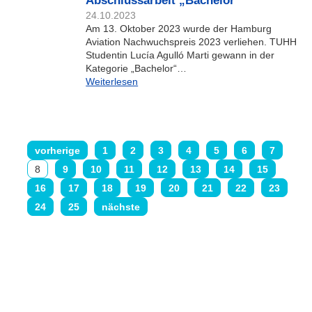
Abschlussarbeit „Bachelor“
24.10.2023
Am 13. Oktober 2023 wurde der Hamburg
Aviation Nachwuchspreis 2023 verliehen. TUHH
Studentin Lucía Agulló Marti gewann in der
Kategorie „Bachelor“…
Weiterlesen
vorherige
1
2
3
4
5
6
7
8
9
10
11
12
13
14
15
16
17
18
19
20
21
22
23
24
25
nächste