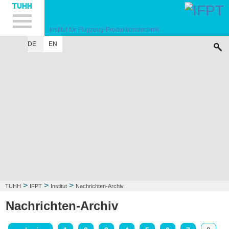
Hauptnavigation
Unternavigation
Inhalt
Suche
Institut für Flugzeug-Produktionstechnik
DE
EN
INSTITUT
FORSCHUNG
LEHRE
KONTAKT
>
>
>
TUHH
IFPT
Institut
Nachrichten-Archiv
Nachrichten-Archiv