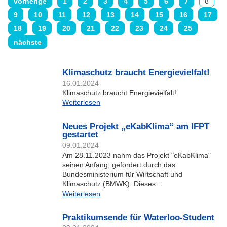
vorherige
1
2
3
4
5
6
7
8
9
10
11
12
13
14
15
16
17
18
19
20
21
22
23
24
25
nächste
Klimaschutz braucht Energievielfalt!
16.01.2024
Klimaschutz braucht Energievielfalt!
Weiterlesen
Neues Projekt „eKabKlima“ am IFPT
gestartet
09.01.2024
Am 28.11.2023 nahm das Projekt "eKabKlima"
seinen Anfang, gefördert durch das
Bundesministerium für Wirtschaft und
Klimaschutz (BMWK). Dieses…
Weiterlesen
Praktikumsende für Waterloo-Student