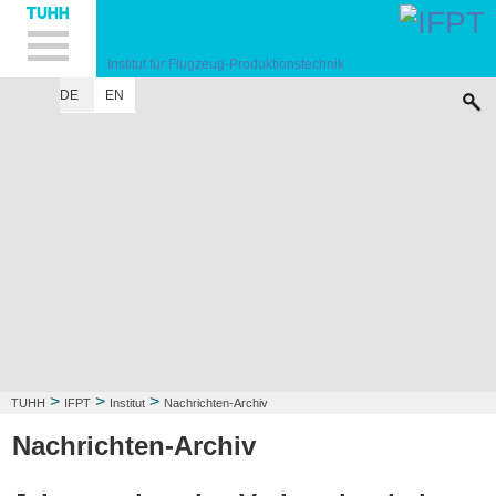
Hauptnavigation
Unternavigation
Inhalt
Suche
Institut für Flugzeug-Produktionstechnik
DE
EN
INSTITUT
FORSCHUNG
LEHRE
KONTAKT
>
>
>
TUHH
IFPT
Institut
Nachrichten-Archiv
Nachrichten-Archiv