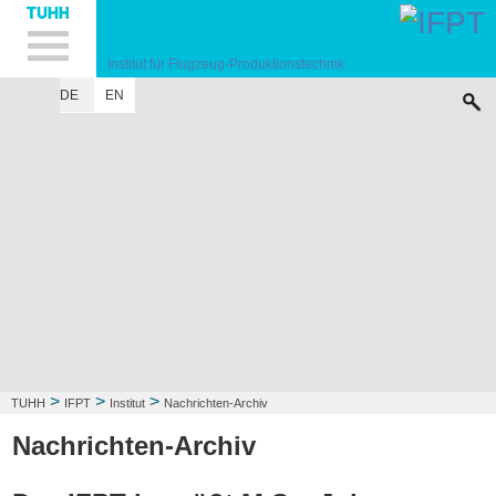
Hauptnavigation
Unternavigation
Inhalt
Suche
Institut für Flugzeug-Produktionstechnik
DE
EN
INSTITUT
FORSCHUNG
LEHRE
KONTAKT
>
>
>
TUHH
IFPT
Institut
Nachrichten-Archiv
Nachrichten-Archiv