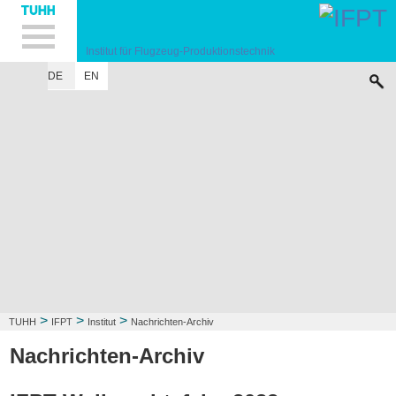
Hauptnavigation
Unternavigation
Inhalt
Suche
Institut für Flugzeug-Produktionstechnik
DE
EN
INSTITUT
FORSCHUNG
LEHRE
KONTAKT
>
>
>
TUHH
IFPT
Institut
Nachrichten-Archiv
Nachrichten-Archiv