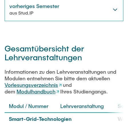
AKTUELLES
vorheriges Semester
aus Stud.IP
Technische Mitarbeitende
KONTAKT
Wissenschaftliche Mitarbeitende
Externe Doktoranden
Gesamtübersicht der
Lehrveranstaltungen
Informationen zu den Lehrveranstaltungen und
Modulen entnehmen Sie bitte dem aktuellen
Vorlesungsverzeichnis
und
dem
Modulhandbuch
Ihres Studiengangs.
Modul / Nummer
Lehrveranstaltung
Sem
Smart-Grid-Technologien
WiS