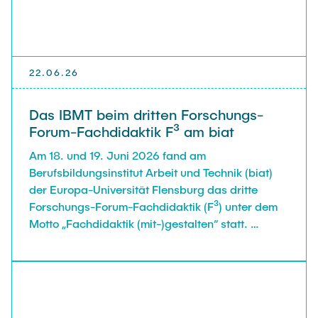
22.06.26
Das IBMT beim dritten Forschungs-
Forum-Fachdidaktik F³ am biat
Am 18. und 19. Juni 2026 fand am
Berufsbildungsinstitut Arbeit und Technik (biat)
der Europa-Universität Flensburg das dritte
Forschungs-Forum-Fachdidaktik (F³) unter dem
Motto „Fachdidaktik (mit-)gestalten“ statt.
Steffen Karstens und Wilko Reichwein vom IBMT
waren vor Ort und diskutierten in Workshops die
Themen „Bedeutung von BBNE für die beruflichen
Fachrichtungen“ sowie „Der Bildungsauftrag der
Berufsschule in den beruflichen Fachrichtungen“.