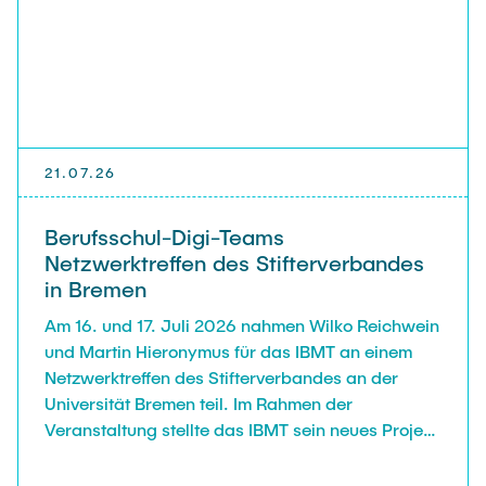
NACHRICHTEN
KONTAKT & ANFAHRT
21.07.26
GTW-TAGUNG 2026
Berufsschul-Digi-Teams
Netzwerktreffen des Stifterverbandes
in Bremen
Am 16. und 17. Juli 2026 nahmen Wilko Reichwein
und Martin Hieronymus für das IBMT an einem
Netzwerktreffen des Stifterverbandes an der
Universität Bremen teil. Im Rahmen der
Veranstaltung stellte das IBMT sein neues Projekt
„Robotik Learning Hub: Digital gestütztes Lernen
in der beruflichen Metalltechnik" vor, das