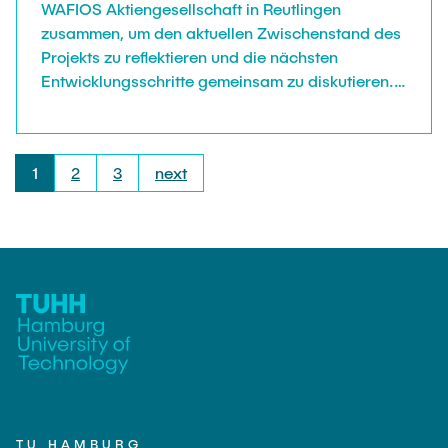
WAFIOS Aktiengesellschaft in Reutlingen
zusammen, um den aktuellen Zwischenstand des
Projekts zu reflektieren und die nächsten
Entwicklungsschritte gemeinsam zu diskutieren.
Der Austausch mit den Beiratsmitgliedern bietet
für uns immer wieder wertvolle Impulse. Ein
besonderer Schwerpunkt lag auf den beiden
1
2
3
next
entwickelten Betreibermodellen für Lernfabriken.
Die Ansätze wurden vorgestellt, kritisch diskutiert
und gemeinsam weitergedacht – mit dem Ziel,
nachhaltige Strukturen für
Qualifizierungsangebote im Kontext moderner
Lernfabriken zu schaffen. Darüber hinaus haben
wir uns intensiv mit der Konzeption eines
Interfaces für Weiterbildungsplattformen
beschäftigt, das künftig Transparenz über
Angebote schaffen und den Zugang zu
Weiterbildung erleichtern soll. Neben den
fachlichen Diskussionen bot die Sitzung auch
TU HAMBURG