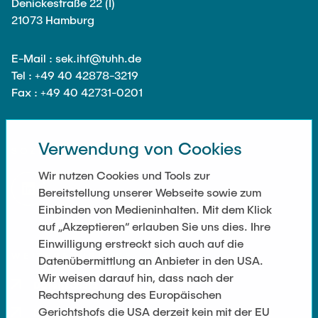
Ausstattung des Instituts
Denickestraße 22 (I)
21073 Hamburg
Omar Jabi
Messtechnik
Marvin Jäger
Aufbautechnologien
E-Mail : sek.ihf@tuhh.de
Sarah Klass
Tel : +49 40 42878-3219
Feinmechanik
Fax : +49 40 42731-0201
Dominik Langer
Software
Rasmus Mentzer
Philip Riege
Verwendung von Cookies
SOZIALE NETZWERKE
Georg Frederik Riemschneider
Wir nutzen Cookies und Tools zur
Marvin Ruppik
Bereitstellung unserer Webseite sowie zum
Einbinden von Medieninhalten. Mit dem Klick
Jan-Joshua Schmitt
auf „Akzeptieren“ erlauben Sie uns dies. Ihre
Bartosz Tegowski
Einwilligung erstreckt sich auch auf die
WEITERFÜHRENDE LINKS
Datenübermittlung an Anbieter in den USA.
Frederik Vollmer
Wir weisen darauf hin, dass nach der
Nico Weiß
Datenschutz
Rechtsprechung des Europäischen
Gerichtshofs die USA derzeit kein mit der EU
Impressum