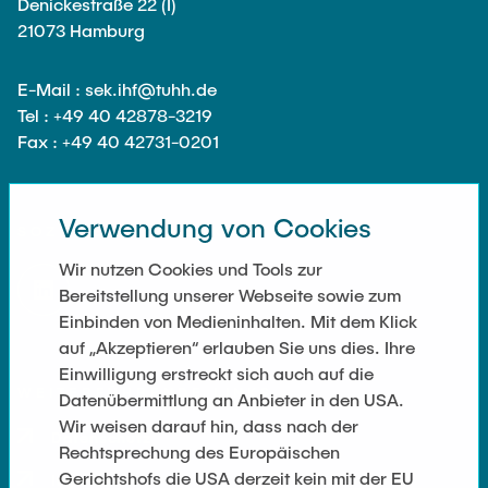
Ausstattung des Instituts
Denickestraße 22 (I)
21073 Hamburg
Omar Jabi
Messtechnik
Marvin Jäger
Aufbautechnologien
E-Mail : sek.ihf@tuhh.de
Sarah Klass
Tel : +49 40 42878-3219
Feinmechanik
Fax : +49 40 42731-0201
Dominik Langer
Software
Rasmus Mentzer
Philip Riege
Verwendung von Cookies
SOZIALE NETZWERKE
Georg Frederik Riemschneider
Wir nutzen Cookies und Tools zur
Marvin Ruppik
Bereitstellung unserer Webseite sowie zum
Einbinden von Medieninhalten. Mit dem Klick
Jan-Joshua Schmitt
auf „Akzeptieren“ erlauben Sie uns dies. Ihre
Bartosz Tegowski
Einwilligung erstreckt sich auch auf die
WEITERFÜHRENDE LINKS
Datenübermittlung an Anbieter in den USA.
Frederik Vollmer
Wir weisen darauf hin, dass nach der
Nico Weiß
Datenschutz
Rechtsprechung des Europäischen
Gerichtshofs die USA derzeit kein mit der EU
Impressum