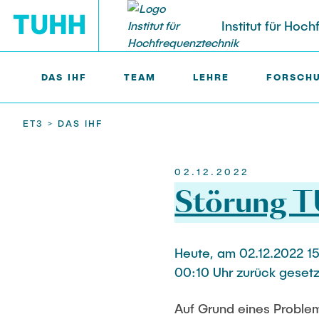
Institut für Hoc
DAS IHF
TEAM
LEHRE
FORSCH
ET3 >
DAS IHF
TEAM
FORSCHUNG
Institutsleitung
Forschungsprojekte
Wissenschaft
Weitere Pro
02.12.2022
Störung 
Prof. Alexander Kölpin
EmpkinS
Nils Albrecht
ElektRail
VisPer
Moritz Bäcke
I3 Junior
Professoren im Ruhestand
Hamburg Quantum Computing
Nils Bade
Things@TUH
Heute, am 02.12.2022 1
(HQC)
Prof. a.D. Dr.-Ing. Arne Jacob
Frederike Bar
00:10 Uhr zurück geset
Abgeschloss
MEMS-paramps
Niklas Frewe
Office Management | Assistance
AMMOD
Auf Grund eines Proble
Kristina Heß