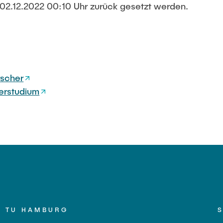
2.12.2022 00:10 Uhr zurück gesetzt werden.
 Hübner
Hui Lu
Prof. Dr.-Ing. Fabian Lurz
Lukas Reinhold
Stanislav Samis
rscher
er
Sebastian Schaffenroth
erstudium
zer
Anton Sieganschin
Noah Sielck
ik Riemschneider
Jan Waldhelm
k
Marvin Wenzel
chmitt
Julia Yip
wski
mer
TU HAMBURG