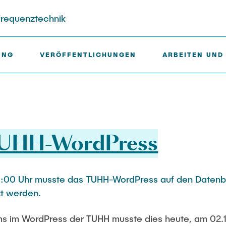
hfrequenztechnik
UNG
VERÖFFENTLICHUNGEN
ARBEITEN UND
liche Mitarbeiter
jektbeteiligungen
Gastwissenschaftler
Ausstattung des Instituts
TUHH-WordPress
Dr. Jasmin Gabsteiger
Messtechnik
r
Anand Dubey
Aufbautechnologien
HLab
Kevin Erkelenz
Feinmechanik
5:00 Uhr musste das TUHH-WordPress auf den Daten
tels
Johanna Gleichauf
Software
zt werden.
ene Projekte
r
Thomas Jaschke
ms im WordPress der TUHH musste dies heute, am 02.1
Nadja Lamann