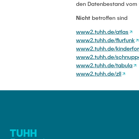
Eva-Julia Böhler-Gödicke
den Datenbestand vom 0
BANG
Kai Christian
HODEPLIO
Technische Mitarbeiter
Nicht
betroffen sind
Omar Jabi
BrainEpP
Jan Burmeister
Marvin Jäger
www2.tuhh.de/atlas
QSea II
Anja-Maria Doobe-Jöstingmeier
www2.tuhh.de/flurfunk
Sarah Klass
Smart Analytics
www2.tuhh.de/kinderfo
Carmen Hajunga
Dominik Lang
www2.tuhh.de/schnupp
SICHER
Rasmus Ment
www2.tuhh.de/tabula
SUSTRONICS
Philip Riege
www2.tuhh.de/zll
Georg Freder
Marvin Ruppi
Jan-Joshua S
Bartosz Tego
Frederik Voll
Nico Weiß