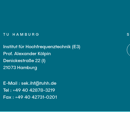
 Hübner
Hui Lu
Prof. Dr.-Ing. Fabian Lurz
Lukas Reinhold
TU HAMBURG
Stanislav Samis
Institut für Hochfrequenztechnik (E3)
er
Sebastian Schaffenroth
Prof. Alexander Kölpin
zer
Anton Sieganschin
Denickestraße 22 (I)
21073 Hamburg
Noah Sielck
ik Riemschneider
Jan Waldhelm
E-Mail : sek.ihf@tuhh.de
k
Marvin Wenzel
Tel : +49 40 42878-3219
Fax : +49 40 42731-0201
chmitt
Julia Yip
wski
mer
WEITERFÜHRENDE LINKS